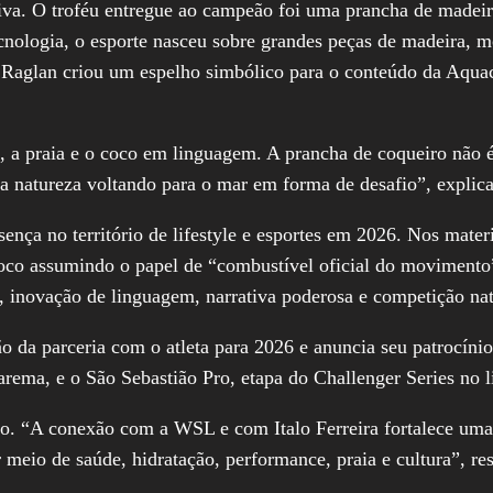
iva. O troféu entregue ao campeão foi uma prancha de madeir
tecnologia, o esporte nasceu sobre grandes peças de madeira,
em Raglan criou um espelho simbólico para o conteúdo da Aqua
a, a praia e o coco em linguagem. A prancha de coqueiro não
 a natureza voltando para o mar em forma de desafio”, expl
nça no território de lifestyle e esportes em 2026. Nos materi
oco assumindo o papel de “combustível oficial do moviment
o, inovação de linguagem, narrativa poderosa e competição nat
 da parceria com o atleta para 2026 e anuncia seu patrocíni
ema, e o São Sebastião Pro, etapa do Challenger Series no lit
o. “A conexão com a WSL e com Italo Ferreira fortalece uma
meio de saúde, hidratação, performance, praia e cultura”, res