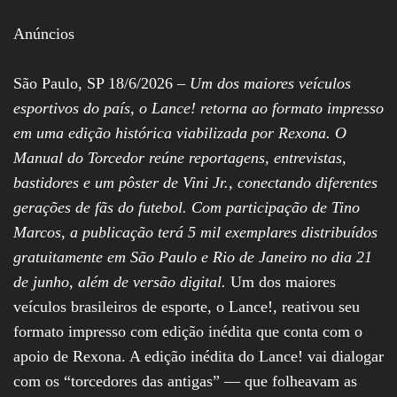
Assembleia
Legislativa,
Anúncios
Senado, São Paulo,
Rio de Janeiro,
Brasília, Nordeste,
São Paulo, SP 18/6/2026 –
Um dos maiores veículos
Norte, Centro-
esportivos do país, o Lance! retorna ao formato impresso
Oeste, Sul, Sudeste,
Gastronomia,
em uma edição histórica viabilizada por Rexona. O
Vinhos, Bebidas,
Manual do Torcedor reúne reportagens, entrevistas,
Cervejas, Comida,
Receitas, Chef, RH,
bastidores e um pôster de Vini Jr., conectando diferentes
Emprego,
Empreendedorismo,
gerações de fãs do futebol. Com participação de Tino
Negócios,
Marcos, a publicação terá 5 mil exemplares distribuídos
Oportunidades,
gratuitamente em São Paulo e Rio de Janeiro no dia 21
de junho, além de versão digital.
Um dos maiores
veículos brasileiros de esporte, o Lance!, reativou seu
formato impresso com edição inédita que conta com o
apoio de Rexona. A edição inédita do Lance! vai dialogar
com os “torcedores das antigas” — que folheavam as