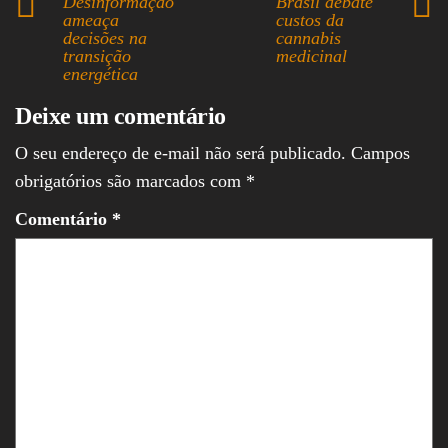
Desinformação
Brasil debate
ok
ds
A
In
ameaça
custos da
decisões na
cannabis
pp
transição
medicinal
energética
Deixe um comentário
O seu endereço de e-mail não será publicado.
Campos
obrigatórios são marcados com
*
Comentário
*