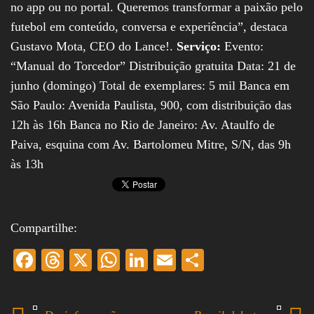
no app ou no portal. Queremos transformar a paixão pelo
futebol em conteúdo, conversa e experiência”, destaca
Gustavo Mota, CEO do Lance!.
Serviço:
Evento:
“Manual do Torcedor” Distribuição gratuita Data: 21 de
junho (domingo) Total de exemplares: 5 mil Banca em
São Paulo: Avenida Paulista, 900, com distribuição das
12h às 16h Banca no Rio de Janeiro: Av. Ataulfo de
Paiva, esquina com Av. Bartolomeu Mitre, S/N, das 9h
às 13h
Compartilhe:
Fa
T
X
W
Li
E
S
ce
hr
ha
nk
m
ha
bo
ea
ts
ed
ail
re