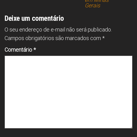
p
Gerais
Deixe um comentário
O seu endereço de e-mail não será publicado.
Campos obrigatórios são marcados com
*
Comentário
*