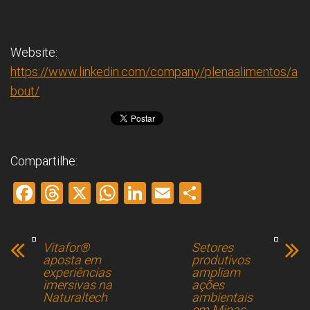
Website:
https://www.linkedin.com/company/plenaalimentos/a
bout/
Compartilhe:
F
T
X
W
Li
E
S
a
hr
h
nk
m
h
ce
e
at
e
ai
ar
Vitafor®
Setores
b
a
s
dI
l
e
aposta em
produtivos
experiências
ampliam
o
d
A
n
imersivas na
ações
Naturaltech
ambientais
ok
s
p
em Minas