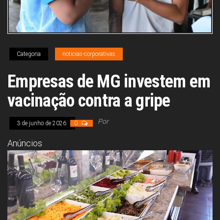
Congresso, Câmara
dos Deputados,
Assembleia
Legislativa,
Senado, São Paulo,
Rio de Janeiro,
Categoria
noticias-corporativas
Brasília, Nordeste,
Norte, Centro-
Oeste, Sul, Sudeste,
Empresas de MG investem em
Gastronomia,
Vinhos, Bebidas,
vacinação contra a gripe
Cervejas, Comida,
Receitas, Chef, RH,
Emprego,
Por
3 de junho de 2026
0
Empreendedorismo,
Negócios,
Anúncios
Oportunidades,