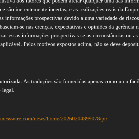
austiva dos fatores que podem afetar qualquer uma das infor
 e são inerentemente incertas, e as realizações reais da Empr
as informações prospectivas devido a uma variedade de riscos,
aseiam-se nas crenças, expectativas e opiniões da gerência n
ar essas informações prospectivas se as circunstâncias ou as 
aplicável. Pelos motivos expostos acima, não se deve deposi
autorizada. As traduções são fornecidas apenas como uma facil
 legal.
sinesswire.com/news/home/20260204399078/pt/