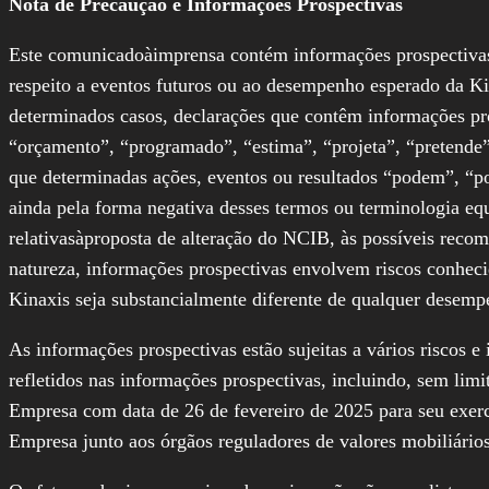
Nota de Precaução e Informações Prospectivas
Este comunicadoàimprensa contém informações prospectivas 
respeito a eventos futuros ou ao desempenho esperado da Kin
determinados casos, declarações que contêm informações pro
“orçamento”, “programado”, “estima”, “projeta”, “pretende”
que determinadas ações, eventos ou resultados “podem”, “p
ainda pela forma negativa desses termos ou terminologia eq
relativasàproposta de alteração do NCIB, às possíveis reco
natureza, informações prospectivas envolvem riscos conheci
Kinaxis seja substancialmente diferente de qualquer desemp
As informações prospectivas estão sujeitas a vários riscos e
refletidos nas informações prospectivas, incluindo, sem limi
Empresa com data de 26 de fevereiro de 2025 para seu exerc
Empresa junto aos órgãos reguladores de valores mobiliári