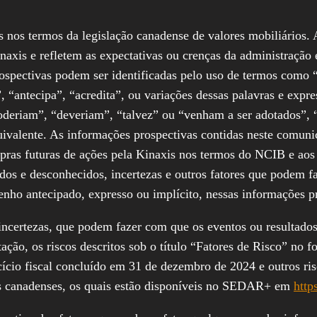
nos termos da legislação canadense de valores mobiliários. 
axis e refletem as expectativas ou crenças da administração 
spectivas podem ser identificadas pelo uso de termos como “
, “antecipa”, “acredita”, ou variações dessas palavras e exp
oderiam”, “deveriam”, “talvez” ou “venham a ser adotados”,
uivalente. As informações prospectivas contidas neste comun
mpras futuras de ações pela Kinaxis nos termos do NCIB e aos
dos e desconhecidos, incertezas e outros fatores que podem 
enho antecipado, expresso ou implícito, nessas informações p
 incertezas, que podem fazer com que os eventos ou resultados
tação, os riscos descritos sob o título “Fatores de Risco” no 
ício fiscal concluído em 31 de dezembro de 2024 e outros ri
os canadenses, os quais estão disponíveis no SEDAR+ em
http