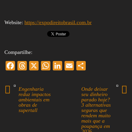
Website:
https://expodireitobrasil.com.br
Compartilhe:
Fa
T
X
W
Li
E
S
ce
hr
ha
nk
m
ha
bo
ea
ts
ed
ail
re
Engenharia
Onde deixar
ok
ds
A
In
reduz impactos
seu dinheiro
ambientais em
parado hoje?
pp
obras de
3 alternativas
supertall
seguras que
rendem muito
mais que a
poupança em
2026