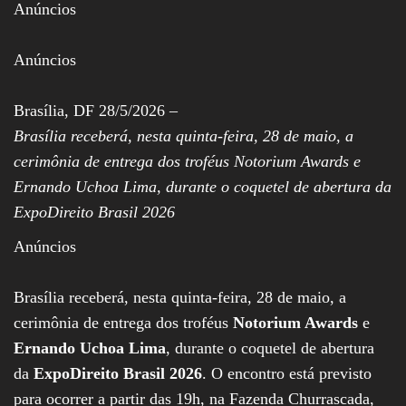
Anúncios
Assembleia
Legislativa,
Senado, São Paulo,
Anúncios
Rio de Janeiro,
Brasília, Nordeste,
Norte, Centro-
Brasília, DF 28/5/2026 –
Oeste, Sul, Sudeste,
Gastronomia,
Brasília receberá, nesta quinta-feira, 28 de maio, a
Vinhos, Bebidas,
cerimônia de entrega dos troféus Notorium Awards e
Cervejas, Comida,
Receitas, Chef, RH,
Ernando Uchoa Lima, durante o coquetel de abertura da
Emprego,
Empreendedorismo,
ExpoDireito Brasil 2026
Negócios,
Oportunidades,
Anúncios
Brasília receberá, nesta quinta-feira, 28 de maio, a
cerimônia de entrega dos troféus
Notorium Awards
e
Ernando Uchoa Lima
, durante o coquetel de abertura
da
ExpoDireito Brasil 2026
. O encontro está previsto
para ocorrer a partir das 19h, na Fazenda Churrascada,