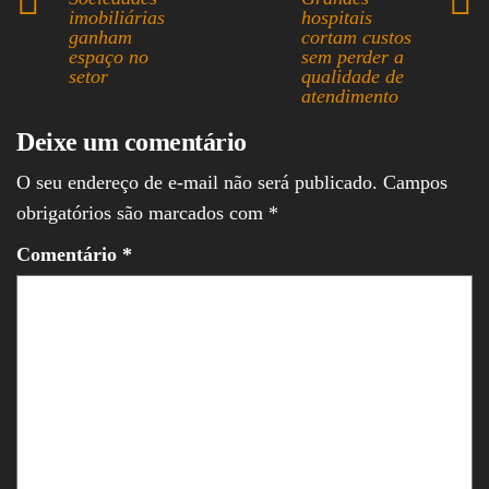
ok
ds
A
In
imobiliárias
hospitais
ganham
cortam custos
pp
espaço no
sem perder a
setor
qualidade de
atendimento
Deixe um comentário
O seu endereço de e-mail não será publicado.
Campos
obrigatórios são marcados com
*
Comentário
*