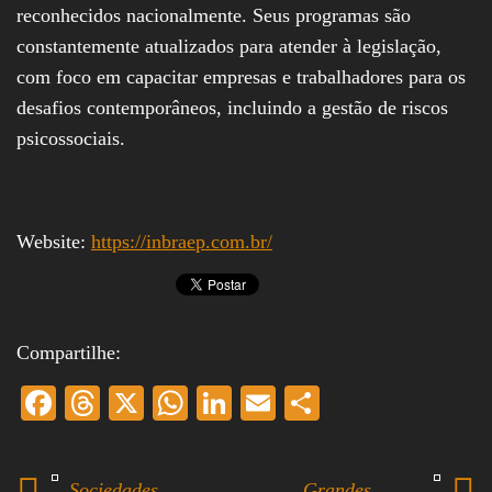
reconhecidos nacionalmente. Seus programas são
constantemente atualizados para atender à legislação,
com foco em capacitar empresas e trabalhadores para os
desafios contemporâneos, incluindo a gestão de riscos
psicossociais.
Website:
https://inbraep.com.br/
Compartilhe:
Fa
T
X
W
Li
E
S
ce
hr
ha
nk
m
ha
bo
ea
ts
ed
ail
re
Sociedades
Grandes