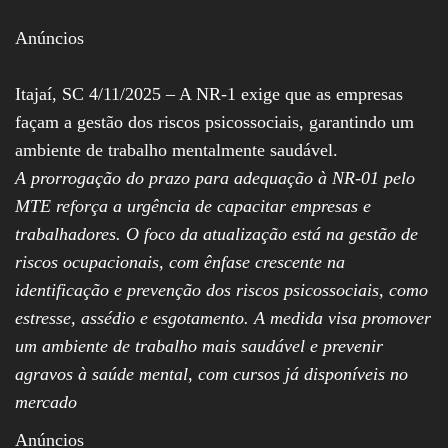
Assembleia
Legislativa,
Anúncios
Senado, São Paulo,
Rio de Janeiro,
Brasília, Nordeste,
Itajaí, SC 4/11/2025 – A NR-1 exige que as empresas
Norte, Centro-
façam a gestão dos riscos psicossociais, garantindo um
Oeste, Sul, Sudeste,
Gastronomia,
ambiente de trabalho mentalmente saudável.
Vinhos, Bebidas,
A prorrogação do prazo para adequação à NR-01 pelo
Cervejas, Comida,
Receitas, Chef, RH,
MTE reforça a urgência de capacitar empresas e
Emprego,
Empreendedorismo,
trabalhadores. O foco da atualização está na gestão de
Negócios,
riscos ocupacionais, com ênfase crescente na
Oportunidades,
identificação e prevenção dos riscos psicossociais, como
estresse, assédio e esgotamento. A medida visa promover
um ambiente de trabalho mais saudável e prevenir
agravos à saúde mental, com cursos já disponíveis no
mercado
Anúncios