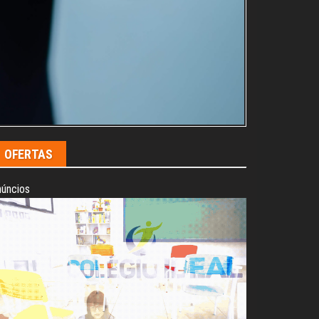
OFERTAS
úncios