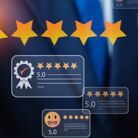
Congresso, Câmara
dos Deputados,
Assembleia
Legislativa,
Senado, São Paulo,
Rio de Janeiro,
Brasília, Nordeste,
Norte, Centro-
Oeste, Sul, Sudeste,
Gastronomia,
Vinhos, Bebidas,
Cervejas, Comida,
Receitas, Chef, RH,
Emprego,
Empreendedorismo,
Negócios,
Oportunidades,