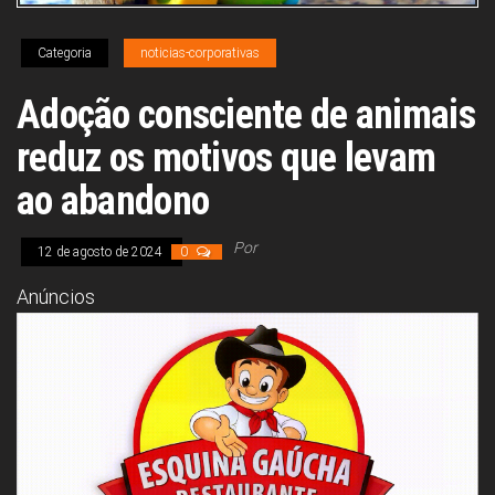
Congresso, Câmara
dos Deputados,
Assembleia
Categoria
noticias-corporativas
Legislativa,
Senado, São Paulo,
Adoção consciente de animais
Rio de Janeiro,
Brasília, Nordeste,
reduz os motivos que levam
Norte, Centro-
Oeste, Sul, Sudeste,
Gastronomia,
ao abandono
Vinhos, Bebidas,
Cervejas, Comida,
Receitas, Chef, RH,
Por
12 de agosto de 2024
0
Emprego,
Empreendedorismo,
Anúncios
Negócios,
Oportunidades,