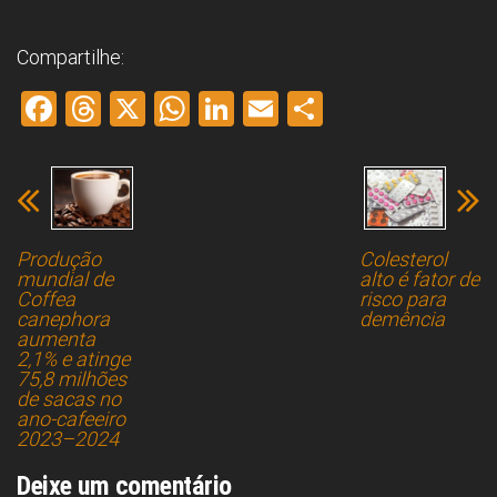
Compartilhe:
F
T
X
W
Li
E
S
a
hr
h
nk
m
h
ce
e
at
e
ai
ar
b
a
s
dI
l
e
o
d
A
n
Produção
Colesterol
ok
s
p
mundial de
alto é fator de
Coffea
risco para
p
canephora
demência
aumenta
2,1% e atinge
75,8 milhões
de sacas no
ano-cafeeiro
2023–2024
Deixe um comentário