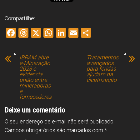
Compartilhe:
F
T
X
W
Li
E
S
a
hr
h
nk
m
h
ce
e
at
e
ai
ar
IBRAM abre
Tratamentos
b
a
s
dI
l
e
e-Mineração
avançados
2023 e
para feridas
o
d
A
n
evidencia
ajudam na
união entre
cicatrização
ok
s
p
mineradoras
p
e
fornecedores
Deixe um comentário
O seu endereço de e-mail não será publicado.
Campos obrigatórios são marcados com
*