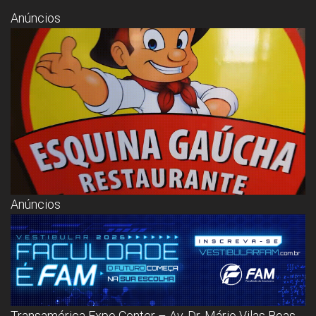
Congresso, Câmara
dos Deputados,
Anúncios
Assembleia
Legislativa,
Senado, São Paulo,
Rio de Janeiro,
Brasília, Nordeste,
Norte, Centro-
Oeste, Sul, Sudeste,
Gastronomia,
Vinhos, Bebidas,
Cervejas, Comida,
Receitas, Chef, RH,
Emprego,
Empreendedorismo,
Negócios,
Anúncios
Oportunidades,
Transamérica Expo Center – Av. Dr. Mário Vilas Boas