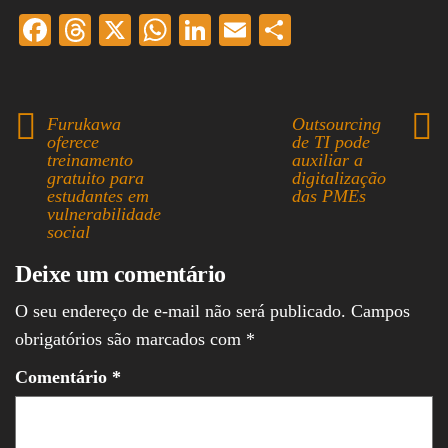
Fa
T
X
W
Li
E
S
ce
hr
ha
nk
m
ha
bo
ea
ts
ed
ail
re
ok
ds
A
In
Furukawa
Outsourcing
oferece
de TI pode
pp
treinamento
auxiliar a
gratuito para
digitalização
estudantes em
das PMEs
vulnerabilidade
social
Deixe um comentário
O seu endereço de e-mail não será publicado.
Campos
obrigatórios são marcados com
*
Comentário
*