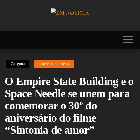
Skip
to
the
Portal EM
EM
content
NOTÍCIA, notícias
NOTÍCIA
sobre Brasil,
Mercosul, EUA,
USA, Américas,
Europa, Ásia,
África, Oriente
Categoria
noticias-corporativas
Médio, Oceania,
Viagens, Turismo,
Viagens e Turismo,
O Empire State Building e o
Entretenimento,
Lazer, Esportes,
Space Needle se unem para
Cultura, Futebol,
Olimpíadas,
comemorar o 30º do
Paralimpíadas,
Copa América,
aniversário do filme
Copa do Mundo,
Polícia, Notícias
“Sintonia de amor”
Policiais, Política,
Congresso, Câmara
dos Deputados,