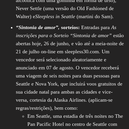
alcoólica com uma gominha em forma de urso),
Never Settle (uma versão do Old Fashioned de
Walter) e
Sleepless in Seattle
(martini do Sam).
“Sintonia de amor”,
sorteios:
Entradas para
As
inscrições para o Sorteio “Sintonia de amor”
estão
abertas hoje, 26 de junho, e vão até a meia-noite de
21 de julho on-line em sleepless30.com. Um
vencedor será selecionado aleatoriamente e
anunciado em 07 de agosto. O vencedor receberá
uma viagem de seis noites para duas pessoas para
Seattle e Nova York, que incluirá voos gratuitos de
sua cidade natal para ambas as cidades e vice-
versa, cortesia da Alaska Airlines. (aplicam-se
regras/restrições), bem como:
Em Seattle, uma estadia de três noites no The
Pan Pacific Hotel no centro de Seattle com