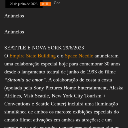
Por
Assembleia
29 de junho de 2023
0
Legislativa,
Senado, São Paulo,
Anúncios
Rio de Janeiro,
Brasília, Nordeste,
Norte, Centro-
Anúncios
Oeste, Sul, Sudeste,
Gastronomia,
Vinhos, Bebidas,
SEATTLE E NOVA YORK 29/6/2023 –
Cervejas, Comida,
O
Empire State Building
e o
Space Needle
anunciaram
Receitas, Chef, RH,
Emprego,
uma colaboração especial hoje para comemorar 30 anos
Empreendedorismo,
Negócios,
desde o lançamento teatral de junho de 1993 do filme
Oportunidades,
“Sintonia de amor”
. A colaboração de costa a costa
(apoiada pela Sony Pictures Home Entertainment, Alaska
Airlines, Visit Seattle, New York City Tourism +
Conventions e Seattle Center) incluirá uma iluminação
simultânea de ambos os marcos; exibições especiais do
amado filme; ativações em ambas as atrações; e um
sorteio para dois sortudos vencedores reviverem alguns