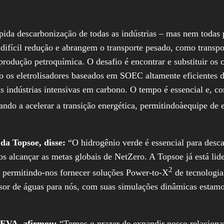
ápida descarbonização de todas as indústrias – mas nem todas 
 difícil redução e abrangem o transporte pesado, como transpo
rodução petroquímica. O desafio é encontrar e substituir os c
o os eletrolisadores baseados em SOEC altamente eficientes d
s indústrias intensivas em carbono. O tempo é essencial e, c
ando a acelerar a transição energética, permitindoàequipe de 
da Topsoe, disse:
“O hidrogênio verde é essencial para desc
mos alcançar as metas globais de NetZero. A Topsoe já está li
2
, permitindo-nos fornecer soluções Power-to-X
de tecnologia
sor de águas para nós, com suas simulações dinâmicas estam
AVEVA, afirmou:
“Temos o prazer de expandir nosso relacio