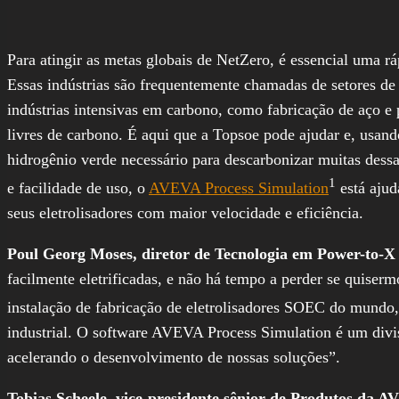
Para atingir as metas globais de NetZero, é essencial uma r
Essas indústrias são frequentemente chamadas de setores de
indústrias intensivas em carbono, como fabricação de aço e p
livres de carbono. É aqui que a Topsoe pode ajudar e, usand
hidrogênio verde necessário para descarbonizar muitas dessa
1
e facilidade de uso, o
AVEVA Process Simulation
está ajud
seus eletrolisadores com maior velocidade e eficiência.
Poul Georg Moses, diretor de Tecnologia em Power-to-X 
facilmente eletrificadas, e não há tempo a perder se quiser
instalação de fabricação de eletrolisadores SOEC do mundo
industrial. O software AVEVA Process Simulation é um divi
acelerando o desenvolvimento de nossas soluções”.
Tobias Scheele, vice-presidente sênior de Produtos da 