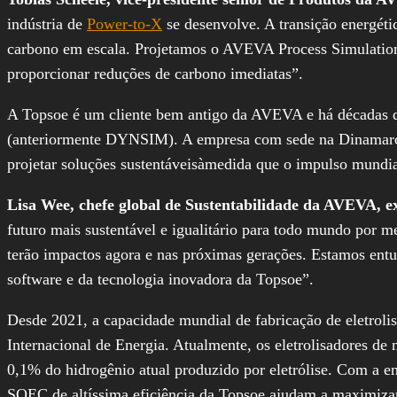
indústria de
Power-to-X
se desenvolve. A transição energét
carbono em escala. Projetamos o AVEVA Process Simulation 
proporcionar reduções de carbono imediatas”.
A Topsoe é um cliente bem antigo da AVEVA e há décadas
(anteriormente DYNSIM). A empresa com sede na Dinamarca
projetar soluções sustentáveisàmedida que o impulso mundia
Lisa Wee, chefe global de Sustentabilidade da AVEVA, e
futuro mais sustentável e igualitário para todo mundo por 
terão impactos agora e nas próximas gerações. Estamos entu
software e da tecnologia inovadora da Topsoe”.
Desde 2021, a capacidade mundial de fabricação de eletrolis
Internacional de Energia
. Atualmente, os eletrolisadores d
0,1% do hidrogênio atual produzido por eletrólise. Com a en
SOEC de altíssima eficiência da Topsoe ajudam a maximiza