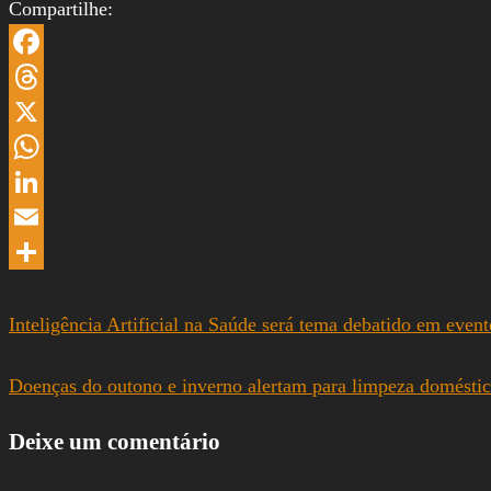
Compartilhe:
Facebook
Threads
X
WhatsApp
LinkedIn
Email
Share
Inteligência Artificial na Saúde será tema debatido em even
Doenças do outono e inverno alertam para limpeza domésti
Deixe um comentário