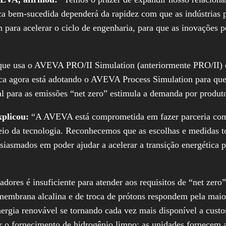
ica bem-sucedida dependerá da rapidez com que as indústrias 
para acelerar o ciclo de engenharia, para que as inovações 
 que usa o AVEVA PRO/II Simulation (anteriormente PRO/II
 agora está adotando o AVEVA Process Simulation para que 
l para as emissões “net zero” estimula a demanda por produto
xplicou:
“A AVEVA está comprometida em fazer parceria com 
meio da tecnologia. Reconhecemos que as escolhas e medidas t
siasmados em poder ajudar a acelerar a transição energética
adores é insuficiente para atender aos requisitos de “net zer
e membrana alcalina e de troca de prótons respondem pela mai
ergia renovável se tornando cada vez mais disponível a custos
r o fornecimento de hidrogênio limpo: as unidades fornecem