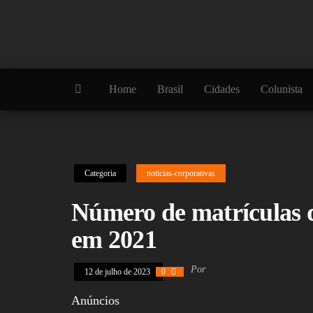
Skip
to
the
content
Home
Brasil
Cidades
Colunista
Categoria
noticias-corporativas
Número de matrículas
em 2021
Por
12 de julho de 2023
0
Anúncios