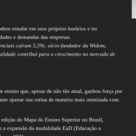
Assembleia
Legislativa,
Senado, São Paulo,
Rio de Janeiro,
Brasília, Nordeste,
odem estudar em seus próprios horários e ter
Norte, Centro-
ssidades e demandas das empresas
Oeste, Sul, Sudeste,
Gastronomia,
enciais caíram 5,5%; sócio-fundador da Widom,
Vinhos, Bebidas,
lidade contribui para o crescimento no mercado de
Cervejas, Comida,
Receitas, Chef, RH,
Emprego,
Empreendedorismo,
Negócios,
Oportunidades,
 ensino que, apesar de não tão atual, ganhou força por
dante ajustar sua rotina de maneira mais otimizada com
ª edição do Mapa do Ensino Superior no Brasil,
m a expansão da modalidade EaD (Educação a