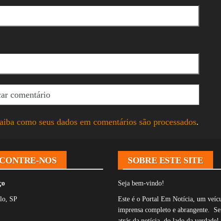
aiba como seus dados em comentários são processados
.
CONTRE-NOS
SOBRE ESTE SITE
ço
Seja bem-vindo!
lo, SP
Este é o Portal Em Notícia, um veíc
imprensa completo e abrangente. S
atrás da notícia, do lado da verdade!