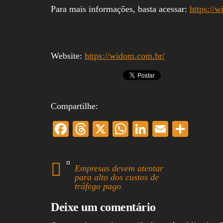
Para mais informações, basta acessar:
https://
Website:
https://widom.com.br/
Compartilhe:
Fa
T
X
W
Li
E
S
ce
hr
ha
nk
m
ha
bo
ea
ts
ed
ail
re
Empresas devem atentar
ok
ds
A
In
para alto dos custos de
tráfego pago
pp
Deixe um comentário