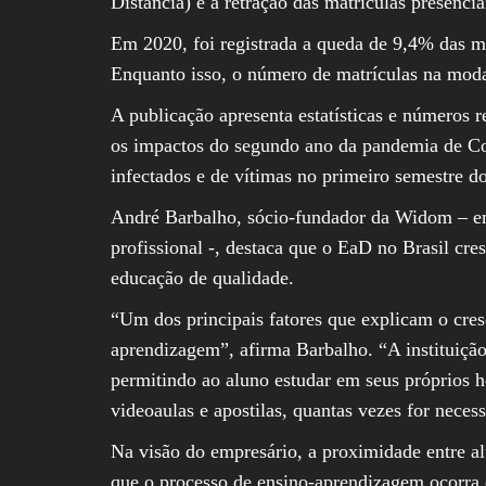
Distância) e a retração das matrículas presenci
Em 2020, foi registrada a queda de 9,4% das ma
Enquanto isso, o número de matrículas na mo
A publicação apresenta estatísticas e números r
os impactos do segundo ano da pandemia de Co
infectados e de vítimas no primeiro semestre d
André Barbalho, sócio-fundador da Widom – em
profissional -, destaca que o EaD no Brasil cr
educação de qualidade.
“Um dos principais fatores que explicam o cres
aprendizagem”, afirma Barbalho. “A instituição
permitindo ao aluno estudar em seus próprios h
videoaulas e apostilas, quantas vezes for neces
Na visão do empresário, a proximidade entre al
que o processo de ensino-aprendizagem ocorra 