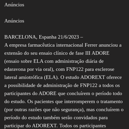
Anúncios
Assembleia
Legislativa,
Senado, São Paulo,
Rio de Janeiro,
Anúncios
Brasília, Nordeste,
Norte, Centro-
Oeste, Sul, Sudeste,
BARCELONA, Espanha 21/6/2023 –
Gastronomia,
A empresa farmacêutica internacional Ferrer anunciou a
Vinhos, Bebidas,
Cervejas, Comida,
extensão do seu ensaio clínico de fase III ADORE
Receitas, Chef, RH,
(ensaio sobre ELA com administração diária de
Emprego,
Empreendedorismo,
edaravona por via oral), com FNP122 para esclerose
Negócios,
lateral amiotrófica (ELA). O estudo ADOREXT oferece
Oportunidades,
a possibilidade de administração de FNP122 a todos os
participantes do ADORE que concluírem o período todo
do estudo. Os pacientes que interromperem o tratamento
(por outras razões que não segurança), mas concluírem o
período do estudo também serão convidados para
participar do ADOREXT. Todos os participantes