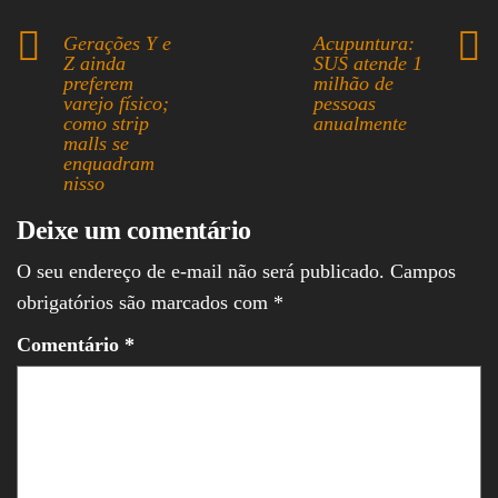
bo
ea
ts
ed
ail
re
ok
ds
A
In
Gerações Y e
Acupuntura:
Z ainda
SUS atende 1
pp
preferem
milhão de
varejo físico;
pessoas
como strip
anualmente
malls se
enquadram
nisso
Deixe um comentário
O seu endereço de e-mail não será publicado.
Campos
obrigatórios são marcados com
*
Comentário
*