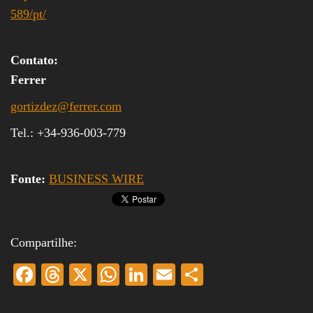
589/pt/
Contato:
Ferrer
gortizdez@ferrer.com
Tel.: +34-936-003-779
Fonte:
BUSINESS WIRE
Compartilhe:
Fa
T
X
W
Li
E
S
ce
hr
ha
nk
m
ha