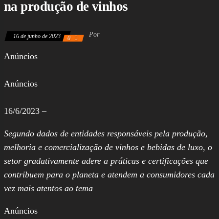
dos Deputados,
na produção de vinhos
Assembleia
Legislativa,
Senado, São Paulo,
Por
Rio de Janeiro,
16 de junho de 2023
0
Brasília, Nordeste,
Norte, Centro-
Anúncios
Oeste, Sul, Sudeste,
Gastronomia,
Vinhos, Bebidas,
Anúncios
Cervejas, Comida,
Receitas, Chef, RH,
Emprego,
16/6/2023 –
Empreendedorismo,
Negócios,
Segundo dados de entidades responsáveis pela produção,
Oportunidades,
melhoria e comercialização de vinhos e bebidas de luxo, o
setor gradativamente adere a práticas e certificações que
contribuem para o planeta e atendem a consumidores cada
vez mais atentos ao tema
Anúncios