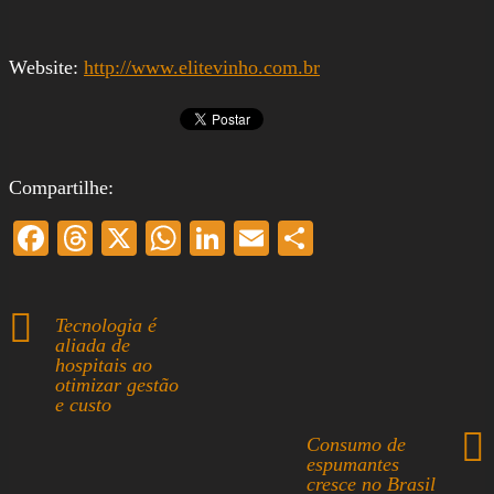
Website:
http://www.elitevinho.com.br
Compartilhe:
Fa
T
X
W
Li
E
S
ce
hr
ha
nk
m
ha
bo
ea
ts
ed
ail
re
Tecnologia é
ok
ds
A
In
aliada de
hospitais ao
pp
otimizar gestão
e custo
Consumo de
espumantes
cresce no Brasil