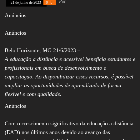
Por
21 de junho de 2023
0
Assembleia
Legislativa,
Anúncios
Senado, São Paulo,
Rio de Janeiro,
Brasília, Nordeste,
Anúncios
Norte, Centro-
Oeste, Sul, Sudeste,
Gastronomia,
Vinhos, Bebidas,
Belo Horizonte, MG 21/6/2023 –
Cervejas, Comida,
A educação a distância e acessível beneficia estudantes e
Receitas, Chef, RH,
Emprego,
profissionais em busca de desenvolvimento e
Empreendedorismo,
capacitação. Ao disponibilizar esses recursos, é possível
Negócios,
Oportunidades,
ampliar as oportunidades de aprendizado de forma
flexível e com qualidade.
Anúncios
Com o crescimento significativo da educação a distância
(EAD) nos últimos anos devido ao avanço das