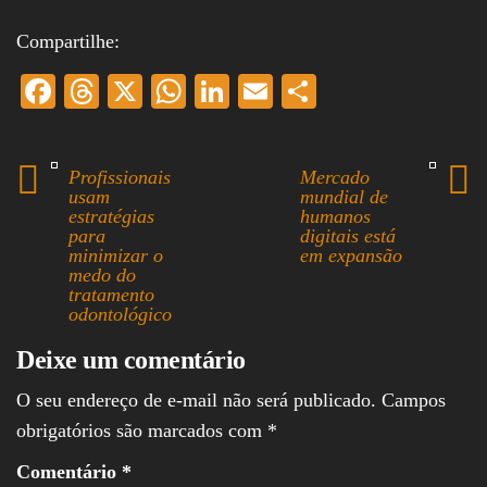
Compartilhe:
Fa
T
X
W
Li
E
S
ce
hr
ha
nk
m
ha
bo
ea
ts
ed
ail
re
Profissionais
Mercado
ok
ds
A
In
usam
mundial de
estratégias
humanos
pp
para
digitais está
minimizar o
em expansão
medo do
tratamento
odontológico
Deixe um comentário
O seu endereço de e-mail não será publicado.
Campos
obrigatórios são marcados com
*
Comentário
*