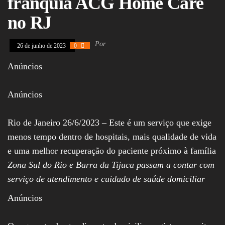
franquia ACG Home Care
Policiais, Política,
Congresso, Câmara
no RJ
dos Deputados,
Assembleia
Legislativa,
Por
26 de junho de 2023
0
Senado, São Paulo,
Rio de Janeiro,
Anúncios
Brasília, Nordeste,
Norte, Centro-
Oeste, Sul, Sudeste,
Gastronomia,
Anúncios
Vinhos, Bebidas,
Cervejas, Comida,
Receitas, Chef, RH,
Rio de Janeiro 26/6/2023 – Este é um serviço que exige
Emprego,
menos tempo dentro de hospitais, mais qualidade de vida
Empreendedorismo,
Negócios,
e uma melhor recuperação do paciente próximo à família
Oportunidades,
Zona Sul do Rio e Barra da Tijuca passam a contar com
serviço de atendimento e cuidado de saúde domiciliar
Anúncios