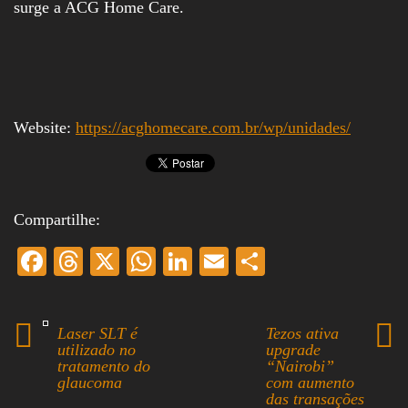
surge a ACG Home Care.
Website:
https://acghomecare.com.br/wp/unidades/
Compartilhe:
Fa
T
X
W
Li
E
S
ce
hr
ha
nk
m
ha
bo
ea
ts
ed
ail
re
Laser SLT é
Tezos ativa
ok
ds
A
In
utilizado no
upgrade
tratamento do
“Nairobi”
pp
glaucoma
com aumento
das transações