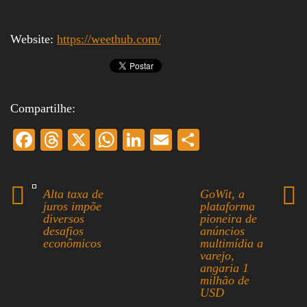
Website:
https://weethub.com/
Compartilhe:
Fa
T
X
W
Li
E
S
ce
hr
ha
nk
m
ha
bo
ea
ts
ed
ail
re
Alta taxa de
GoWit, a
ok
ds
A
In
juros impõe
plataforma
diversos
pioneira de
pp
desafios
anúncios
econômicos
multimídia a
varejo,
angaria 1
milhão de
USD