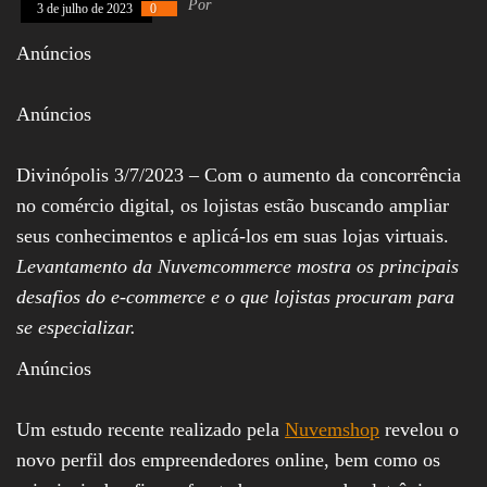
Por
3 de julho de 2023
0
Assembleia
Legislativa,
Anúncios
Senado, São Paulo,
Rio de Janeiro,
Brasília, Nordeste,
Anúncios
Norte, Centro-
Oeste, Sul, Sudeste,
Gastronomia,
Vinhos, Bebidas,
Divinópolis 3/7/2023 – Com o aumento da concorrência
Cervejas, Comida,
no comércio digital, os lojistas estão buscando ampliar
Receitas, Chef, RH,
Emprego,
seus conhecimentos e aplicá-los em suas lojas virtuais.
Empreendedorismo,
Levantamento da Nuvemcommerce mostra os principais
Negócios,
Oportunidades,
desafios do e-commerce e o que lojistas procuram para
se especializar.
Anúncios
Um estudo recente realizado pela
Nuvemshop
revelou o
novo perfil dos empreendedores online, bem como os