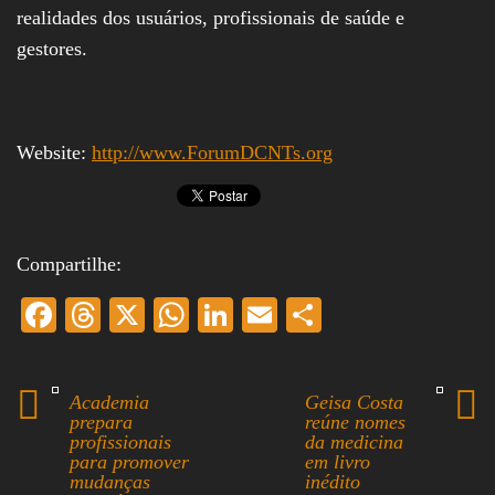
realidades dos usuários, profissionais de saúde e
gestores.
Website:
http://www.ForumDCNTs.org
Compartilhe:
Fa
T
X
W
Li
E
S
ce
hr
ha
nk
m
ha
bo
ea
ts
ed
ail
re
Academia
Geisa Costa
ok
ds
A
In
prepara
reúne nomes
profissionais
da medicina
pp
para promover
em livro
mudanças
inédito