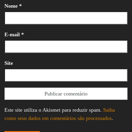
Nome
*
E-mail
*
Site
Este site utiliza o Akismet para reduzir spam.
Saiba
como seus dados em comentários são processados
.