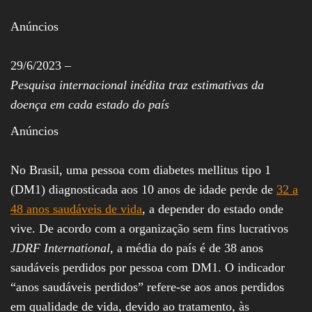
Assembleia
Legislativa,
Anúncios
Senado, São Paulo,
Rio de Janeiro,
Brasília, Nordeste,
29/6/2023 –
Norte, Centro-
Pesquisa internacional inédita traz estimativas da
Oeste, Sul, Sudeste,
Gastronomia,
doença em cada estado do país
Vinhos, Bebidas,
Cervejas, Comida,
Anúncios
Receitas, Chef, RH,
Emprego,
Empreendedorismo,
No Brasil, uma pessoa com diabetes mellitus tipo 1
Negócios,
Oportunidades,
(DM1) diagnosticada aos 10 anos de idade perde de
32 a
48 anos saudáveis de vida
, a depender do estado onde
vive. De acordo com a organização sem fins lucrativos
JDRF International
, a média do país é de 38 anos
saudáveis perdidos por pessoa com DM1. O indicador
“anos saudáveis perdidos” refere-se aos anos perdidos
em qualidade de vida, devido ao tratamento, às