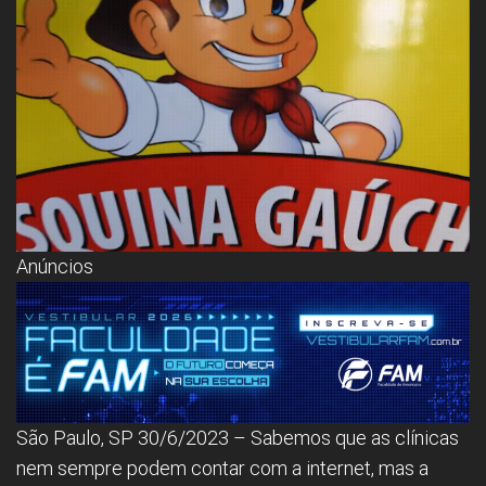
Congresso, Câmara
dos Deputados,
Assembleia
Legislativa,
Senado, São Paulo,
Rio de Janeiro,
Brasília, Nordeste,
Norte, Centro-
Oeste, Sul, Sudeste,
Gastronomia,
Vinhos, Bebidas,
Cervejas, Comida,
Receitas, Chef, RH,
Emprego,
Anúncios
Empreendedorismo,
Negócios,
Oportunidades,
São Paulo, SP 30/6/2023 – Sabemos que as clínicas
nem sempre podem contar com a internet, mas a