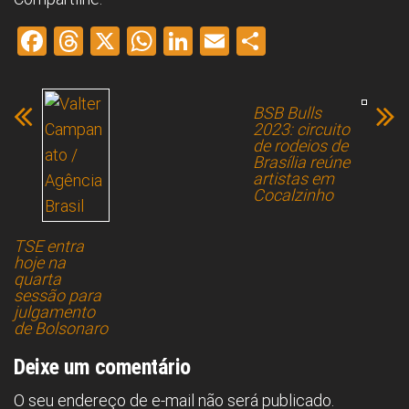
F
T
X
W
Li
E
S
a
hr
h
nk
m
h
ce
e
at
e
ai
ar
BSB Bulls
b
a
s
dI
l
e
2023: circuito
de rodeios de
o
d
A
n
Brasília reúne
artistas em
ok
s
p
Cocalzinho
p
TSE entra
hoje na
quarta
sessão para
julgamento
de Bolsonaro
Deixe um comentário
O seu endereço de e-mail não será publicado.