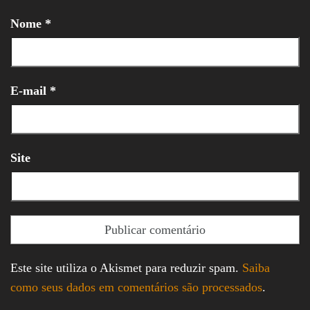
Nome
*
E-mail
*
Site
Este site utiliza o Akismet para reduzir spam.
Saiba
como seus dados em comentários são processados
.