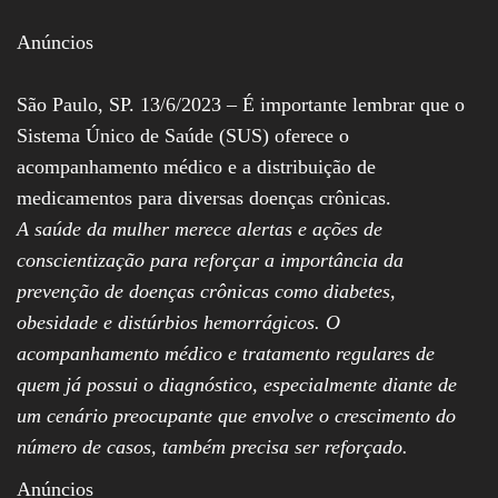
Assembleia
Legislativa,
Anúncios
Senado, São Paulo,
Rio de Janeiro,
Brasília, Nordeste,
São Paulo, SP. 13/6/2023 – É importante lembrar que o
Norte, Centro-
Sistema Único de Saúde (SUS) oferece o
Oeste, Sul, Sudeste,
Gastronomia,
acompanhamento médico e a distribuição de
Vinhos, Bebidas,
medicamentos para diversas doenças crônicas.
Cervejas, Comida,
Receitas, Chef, RH,
A saúde da mulher merece alertas e ações de
Emprego,
Empreendedorismo,
conscientização para reforçar a importância da
Negócios,
prevenção de doenças crônicas como diabetes,
Oportunidades,
obesidade e distúrbios hemorrágicos. O
acompanhamento médico e tratamento regulares de
quem já possui o diagnóstico, especialmente diante de
um cenário preocupante que envolve o crescimento do
número de casos, também precisa ser reforçado.
Anúncios