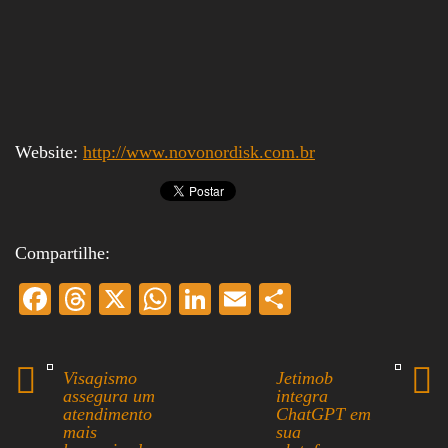
Website:
http://www.novonordisk.com.br
Compartilhe:
Fa
T
X
W
Li
E
S
ce
hr
ha
nk
m
ha
bo
ea
ts
ed
ail
re
Visagismo
Jetimob
ok
ds
A
In
assegura um
integra
atendimento
ChatGPT em
pp
mais
sua