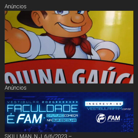
Congresso, Câmara
Anúncios
dos Deputados,
Assembleia
Legislativa,
Senado, São Paulo,
Rio de Janeiro,
Brasília, Nordeste,
Norte, Centro-
Oeste, Sul, Sudeste,
Gastronomia,
Vinhos, Bebidas,
Cervejas, Comida,
Receitas, Chef, RH,
Emprego,
Empreendedorismo,
Negócios,
Anúncios
Oportunidades,
SKILLMAN, N.J. 6/6/2023 –