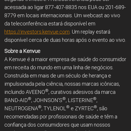
acessada ao ligar 877-407-8835 nos EUA ou 201-689-
8779 em locais internacionais. Um webcast ao vivo
da teleconferência estará disponível em
https://investors.kenvue.com
. Um replay estará
disponível cerca de duas horas após o evento ao vivo.
Sobre a Kenvue
A Kenvue é a maior empresa de saúde do consumidor
em receita do mundo em uma linha de negócios.
Construída em mais de um século de herança e
impulsionada pela ciência, nossas marcas icônicas,
®
incluindo AVEENO
, curativos adesivos da marca
®
®
®
BAND-AID
, JOHNSON’S
, LISTERINE
,
®
®
®
NEUTROGENA
, TYLENOL
e ZYRTEC
, são
recomendadas por profissionais de saúde e têm a
confiança dos consumidores que usam nossos