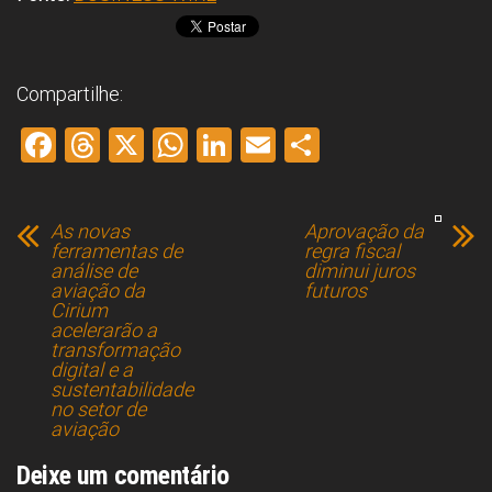
Compartilhe:
F
T
X
W
Li
E
S
a
hr
h
nk
m
h
ce
e
at
e
ai
ar
As novas
Aprovação da
b
a
s
dI
l
e
ferramentas de
regra fiscal
análise de
diminui juros
o
d
A
n
aviação da
futuros
Cirium
ok
s
p
acelerarão a
p
transformação
digital e a
sustentabilidade
no setor de
aviação
Deixe um comentário