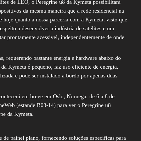
élites de LEO, o Peregrine u8 da Kymeta possibilitará
spositivos da mesma maneira que a rede residencial na
e hoje quanto a nossa parceria com a Kymeta, visto que
espeito a desenvolver a indústria de satélites e um
tar prontamente acessível, independentemente de onde
as, requerendo bastante energia e hardware abaixo do
8 da Kymeta é pequeno, faz uso eficiente de energia,
izada e pode ser instalado a bordo por apenas duas
contecerá em breve em Oslo, Noruega, de 6 a 8 de
OneWeb (estande B03-14) para ver o Peregrine u8
ipe da Kymeta.
e de painel plano, fornecendo soluções específicas para