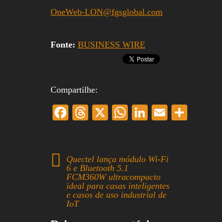
OneWeb-LON@fgsglobal.com
Fonte:
BUSINESS WIRE
Compartilhe:
Fa
T
X
W
Li
E
S
ce
hr
ha
nk
m
ha
bo
ea
ts
ed
ail
re
ok
ds
A
In
Quectel lança módulo Wi-Fi
6 e Bluetooth 5.1
pp
FCM360W ultracompacto
ideal para casas inteligentes
e casos de uso industrial de
IoT