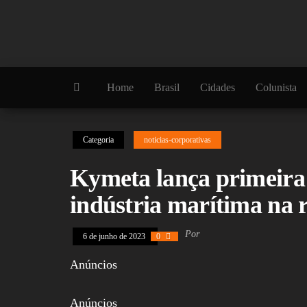
Skip
to
the
content
Home
Brasil
Cidades
Colunista
Categoria
noticias-corporativas
Kymeta lança primeira 
indústria marítima n
Por
6 de junho de 2023
0
Anúncios
Anúncios