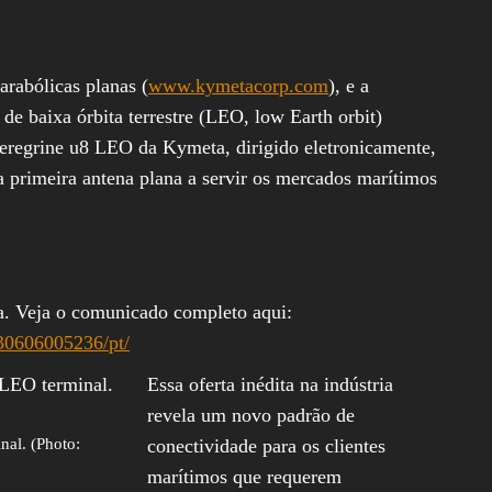
Assembleia
Legislativa,
Senado, São Paulo,
Rio de Janeiro,
rabólicas planas (
www.kymetacorp.com
), e a
Brasília, Nordeste,
e baixa órbita terrestre (LEO, low Earth orbit)
Norte, Centro-
Oeste, Sul, Sudeste,
Peregrine u8 LEO da Kymeta, dirigido eletronicamente,
Gastronomia,
Vinhos, Bebidas,
a primeira antena plana a servir os mercados marítimos
Cervejas, Comida,
Receitas, Chef, RH,
Emprego,
Empreendedorismo,
Negócios,
Oportunidades,
a. Veja o comunicado completo aqui:
30606005236/pt/
Essa oferta inédita na indústria
revela um novo padrão de
nal. (Photo:
conectividade para os clientes
marítimos que requerem