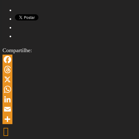
Compartilhe:
Facebook
Threads
X
WhatsApp
LinkedIn
Email
Share