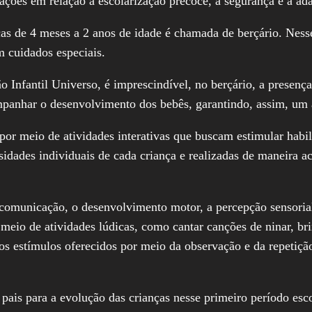
ações em relação à escolarização precoce, à segurança e a ad
ças de 4 meses a 2 anos de idade é chamada de berçário. Nesse 
m cuidados especiais.
Infantil Universo, é imprescindível, no berçário, a presença 
companhar o desenvolvimento dos bebês, garantindo, assim, um
or meio de atividades interativas que buscam estimular habili
sidades individuais de cada criança e realizadas de maneira 
a comunicação, o desenvolvimento motor, a percepção sensoria
r meio de atividades lúdicas, como cantar canções de ninar, br
 os estímulos oferecidos por meio da observação e da repetiç
pais para a evolução das crianças nesse primeiro período escol