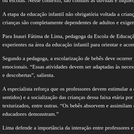
ou escolas. Nesse contexto, são comuns as dúvidas e inquiet
A etapa da educação infantil não obrigatória voltada a crian
crianças são completamente dependentes de adultos e exige
Para Inauri Fátima de Lima, pedagoga da Escola de Educação 
experientes na área da educação infantil para orientar e a
Segundo a pedagoga, a escolarização de bebês deve ocorrer p
emocionais. “Essas atividades devem ser adaptadas às neces
e descobertas”, salienta.
A especialista reforça que os professores devem estimular 
sentidos) e a socialização das crianças dessa faixa etária po
texturizados, entre outras. “Os bebês absorvem e assimilam
educadores demonstram.”
Lima defende a importância da interação entre professores e 