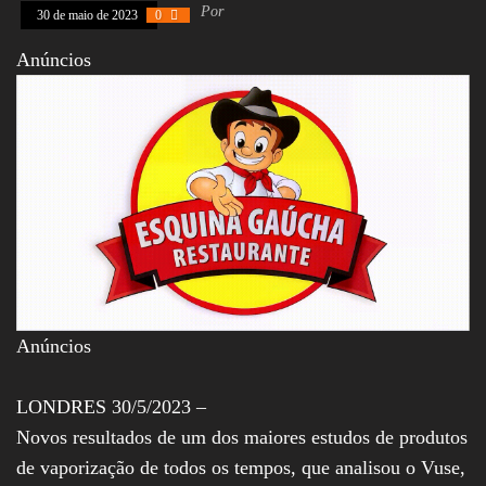
Por
Assembleia
30 de maio de 2023
0
Legislativa,
Senado, São Paulo,
Anúncios
Rio de Janeiro,
Brasília, Nordeste,
Norte, Centro-
Oeste, Sul, Sudeste,
Gastronomia,
Vinhos, Bebidas,
Cervejas, Comida,
Receitas, Chef, RH,
Emprego,
Empreendedorismo,
Negócios,
Oportunidades,
Anúncios
LONDRES 30/5/2023 –
Novos resultados de um dos maiores estudos de produtos
de vaporização de todos os tempos, que analisou o Vuse,