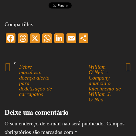
Compartilhe:
Fa
T
X
W
Li
E
S
ce
hr
ha
nk
m
ha
bo
ea
ts
ed
ail
re
ok
ds
A
In
Febre
William
maculosa:
O’Neil +
pp
doença alerta
Company
para
anuncia o
dedetização de
falecimento de
carrapatos
William J.
O’Neil
Deixe um comentário
O seu endereço de e-mail não será publicado.
Campos
obrigatórios são marcados com
*