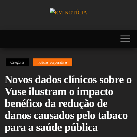
Skip
to
the
Portal EM
EM
content
NOTÍCIA, notícias
NOTÍCIA
sobre Brasil,
Mercosul, EUA,
USA, Américas,
Europa, Ásia,
África, Oriente
Categoria
noticias-corporativas
Médio, Oceania,
Viagens, Turismo,
Viagens e Turismo,
Novos dados clínicos sobre o
Entretenimento,
Lazer, Esportes,
Vuse ilustram o impacto
Cultura, Futebol,
Olimpíadas,
benéfico da redução de
Paralimpíadas,
Copa América,
danos causados pelo tabaco
Copa do Mundo,
Polícia, Notícias
para a saúde pública
Policiais, Política,
Congresso, Câmara
dos Deputados,