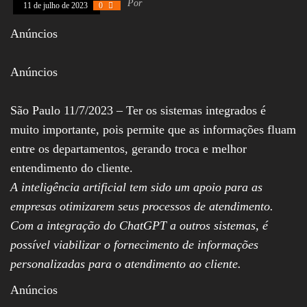
Por
11 de julho de 2023
0
Assembleia
Legislativa,
Anúncios
Senado, São Paulo,
Rio de Janeiro,
Brasília, Nordeste,
Anúncios
Norte, Centro-
Oeste, Sul, Sudeste,
Gastronomia,
Vinhos, Bebidas,
São Paulo 11/7/2023 – Ter os sistemas integrados é
Cervejas, Comida,
muito importante, pois permite que as informações fluam
Receitas, Chef, RH,
Emprego,
entre os departamentos, gerando troca e melhor
Empreendedorismo,
entendimento do cliente.
Negócios,
Oportunidades,
A inteligência artificial tem sido um apoio para as
empresas otimizarem seus processos de atendimento.
Com a integração do ChatGPT a outros sistemas, é
possível viabilizar o fornecimento de informações
personalizadas para o atendimento ao cliente.
Anúncios