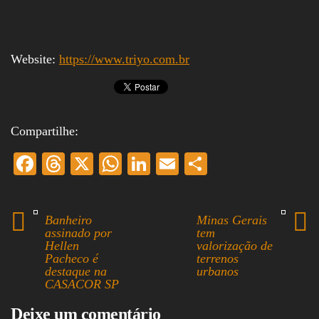
Website:
https://www.triyo.com.br
Compartilhe:
Fa
T
X
W
Li
E
S
ce
hr
ha
nk
m
ha
bo
ea
ts
ed
ail
re
Banheiro
Minas Gerais
ok
ds
A
In
assinado por
tem
Hellen
valorização de
pp
Pacheco é
terrenos
destaque na
urbanos
CASACOR SP
Deixe um comentário