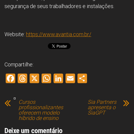
segurança de seus trabalhadores e instalações.
Website:
https://www.avantia.com.br/
Compartilhe:
F
T
X
W
Li
E
S
a
hr
h
nk
m
h
ce
e
at
e
ai
ar
Cursos
Sia Partners
b
a
s
dI
l
e
profissionalizantes
apresenta o
oferecem modelo
SiaGPT
o
d
A
n
híbrido de ensino
ok
s
p
Deixe um comentário