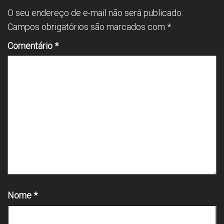
p
O seu endereço de e-mail não será publicado.
Campos obrigatórios são marcados com
*
Comentário
*
Nome
*