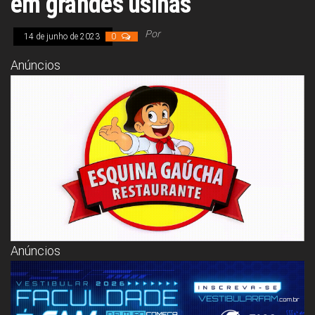
em grandes usinas
Congresso, Câmara
dos Deputados,
Assembleia
Por
14 de junho de 2023
0
Legislativa,
Senado, São Paulo,
Anúncios
Rio de Janeiro,
Brasília, Nordeste,
Norte, Centro-
Oeste, Sul, Sudeste,
Gastronomia,
Vinhos, Bebidas,
Cervejas, Comida,
Receitas, Chef, RH,
Emprego,
Empreendedorismo,
Negócios,
Oportunidades,
Anúncios