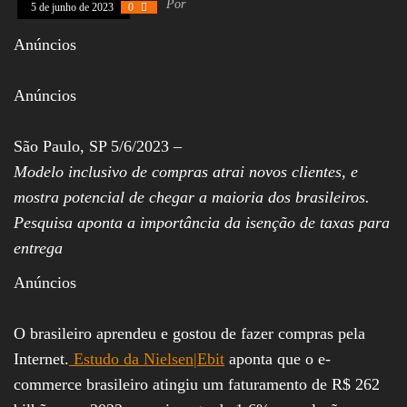
Por
5 de junho de 2023
0
Assembleia
Legislativa,
Anúncios
Senado, São Paulo,
Rio de Janeiro,
Brasília, Nordeste,
Anúncios
Norte, Centro-
Oeste, Sul, Sudeste,
Gastronomia,
Vinhos, Bebidas,
São Paulo, SP 5/6/2023 –
Cervejas, Comida,
Modelo inclusivo de compras atrai novos clientes, e
Receitas, Chef, RH,
Emprego,
mostra potencial de chegar a maioria dos brasileiros.
Empreendedorismo,
Pesquisa aponta a importância da isenção de taxas para
Negócios,
Oportunidades,
entrega
Anúncios
O brasileiro aprendeu e gostou de fazer compras pela
Internet.
Estudo da Nielsen|Ebit
aponta que o e-
commerce brasileiro atingiu um faturamento de R$ 262