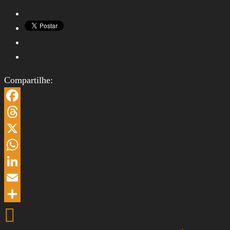
Compartilhe:
Facebook
Threads
X
WhatsApp
LinkedIn
Email
Share