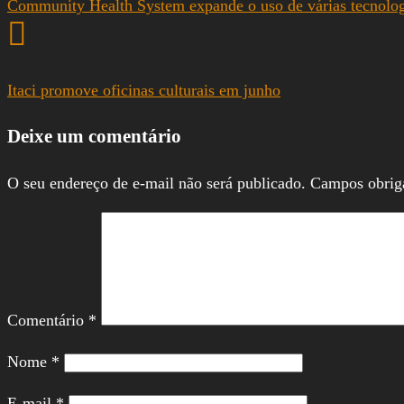
Community Health System expande o uso de várias tecnolo
Itaci promove oficinas culturais em junho
Deixe um comentário
O seu endereço de e-mail não será publicado.
Campos obrig
Comentário
*
Nome
*
E-mail
*