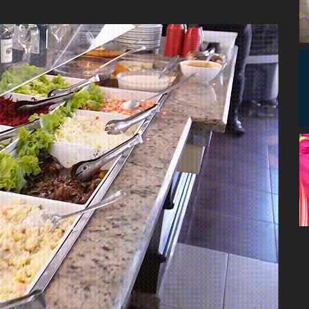
Congresso, Câmara
dos Deputados,
Assembleia
Legislativa,
Senado, São Paulo,
Rio de Janeiro,
Brasília, Nordeste,
Norte, Centro-
Oeste, Sul, Sudeste,
Gastronomia,
Vinhos, Bebidas,
Cervejas, Comida,
Receitas, Chef, RH,
Emprego,
Empreendedorismo,
Negócios,
Oportunidades,