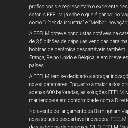
profissionais e representam o excelente d
setor. A FEELM já sabe o que é ganhar no 
como “Líder da indústria” e “Melhor inovaçã
A FEELM obteve conquistas notáveis na cat
de 3,5 bilhões de cápsulas vendidas para ma
bobinas de cerâmica descartáveis também j
França, Reino Unido e Bélgica, e em breve e
países.
A FEELM tem se dedicado a abraçar inovações
novos patamares. Enquanto a maioria dos pr
apenas 600 baforadas, as soluções FEELM 
mantendo-se em conformidade com a Diretiv
No evento de lançamento da Birmingham Vap
nova solução descartável inovadora, FEELM
de sua bobina de cerâmica S1. O FEELM Max