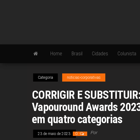
Skip
to
the
content
Home
Brasil
Cidades
Colunista
Categoria
noticias-corporativas
CORRIGIR E SUBSTITUIR: 
Vapouround Awards 2023 
em quatro categorias
Por
23 de maio de 2023
0