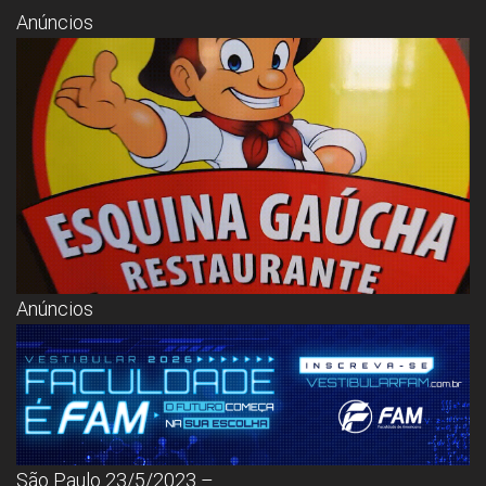
Congresso, Câmara
Anúncios
dos Deputados,
Assembleia
Legislativa,
Senado, São Paulo,
Rio de Janeiro,
Brasília, Nordeste,
Norte, Centro-
Oeste, Sul, Sudeste,
Gastronomia,
Vinhos, Bebidas,
Cervejas, Comida,
Receitas, Chef, RH,
Emprego,
Empreendedorismo,
Negócios,
Anúncios
Oportunidades,
São Paulo 23/5/2023 –