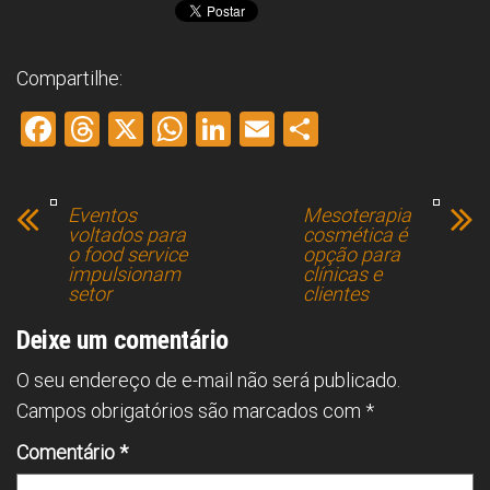
Compartilhe:
F
T
X
W
Li
E
S
a
hr
h
nk
m
h
ce
e
at
e
ai
ar
Eventos
Mesoterapia
b
a
s
dI
l
e
voltados para
cosmética é
o food service
opção para
o
d
A
n
impulsionam
clínicas e
setor
clientes
ok
s
p
p
Deixe um comentário
O seu endereço de e-mail não será publicado.
Campos obrigatórios são marcados com
*
Comentário
*