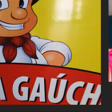
Congresso, Câmara
dos Deputados,
Assembleia
Legislativa,
Senado, São Paulo,
Rio de Janeiro,
Brasília, Nordeste,
Norte, Centro-
Oeste, Sul, Sudeste,
Gastronomia,
Vinhos, Bebidas,
Cervejas, Comida,
Receitas, Chef, RH,
Emprego,
Empreendedorismo,
Negócios,
Oportunidades,