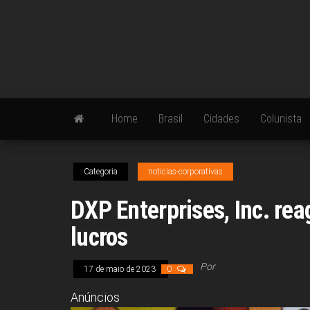
Skip
to
the
content
Home
Brasil
Cidades
Colunista
Categoria
noticias-corporativas
DXP Enterprises, Inc. re
lucros
Por
17 de maio de 2023
0
Anúncios