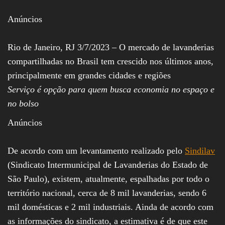
Assembleia
Legislativa,
Anúncios
Senado, São Paulo,
Rio de Janeiro,
Brasília, Nordeste,
Rio de Janeiro, RJ 3/7/2023 – O mercado de lavanderias
Norte, Centro-
compartilhadas no Brasil tem crescido nos últimos anos,
Oeste, Sul, Sudeste,
Gastronomia,
principalmente em grandes cidades e regiões
Vinhos, Bebidas,
Serviço é opção para quem busca economia no espaço e
Cervejas, Comida,
Receitas, Chef, RH,
no bolso
Emprego,
Empreendedorismo,
Anúncios
Negócios,
Oportunidades,
De acordo com um levantamento realizado pelo
Sindilav
(Sindicato Intermunicipal de Lavanderias do Estado de
São Paulo), existem, atualmente, espalhadas por todo o
território nacional, cerca de 8 mil lavanderias, sendo 6
mil domésticas e 2 mil industriais. Ainda de acordo com
as informações do sindicato, a estimativa é de que este