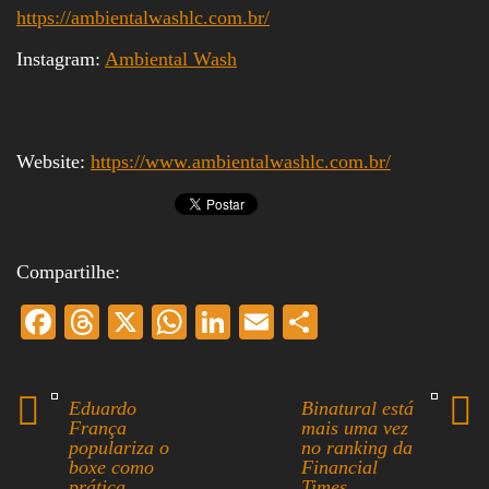
https://ambientalwashlc.com.br/
Instagram:
Ambiental Wash
Website:
https://www.ambientalwashlc.com.br/
Compartilhe:
Fa
T
X
W
Li
E
S
ce
hr
ha
nk
m
ha
bo
ea
ts
ed
ail
re
Eduardo
Binatural está
ok
ds
A
In
França
mais uma vez
populariza o
no ranking da
pp
boxe como
Financial
prática
Times