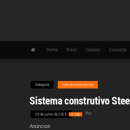
Skip
to
the
content
Home
Brasil
Cidades
Colunista
Categoria
noticias-corporativas
Sistema construtivo Stee
Por
20 de junho de 2023
0
Anúncios