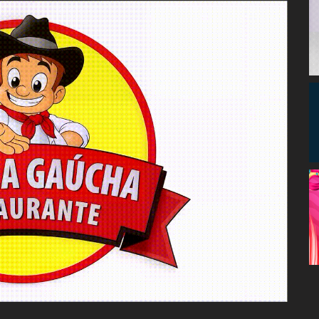
Congresso, Câmara
dos Deputados,
Assembleia
Legislativa,
Senado, São Paulo,
Rio de Janeiro,
Brasília, Nordeste,
Norte, Centro-
Oeste, Sul, Sudeste,
Gastronomia,
Vinhos, Bebidas,
Cervejas, Comida,
Receitas, Chef, RH,
Emprego,
Empreendedorismo,
Negócios,
Oportunidades,