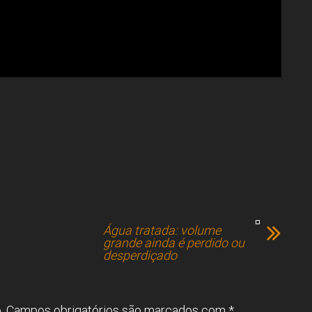
Água tratada: volume
grande ainda é perdido ou
desperdiçado
.
Campos obrigatórios são marcados com
*