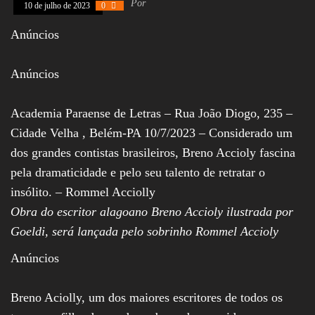
Por
10 de julho de 2023
0
Assembleia
Legislativa,
Anúncios
Senado, São Paulo,
Rio de Janeiro,
Brasília, Nordeste,
Anúncios
Norte, Centro-
Oeste, Sul, Sudeste,
Gastronomia,
Vinhos, Bebidas,
Academia Paraense de Letras – Rua João Diogo, 235 –
Cervejas, Comida,
Cidade Velha , Belém-PA 10/7/2023 – Considerado um
Receitas, Chef, RH,
Emprego,
dos grandes contistas brasileiros, Breno Accioly fascina
Empreendedorismo,
pela dramaticidade e pelo seu talento de retratar o
Negócios,
Oportunidades,
insólito. – Rommel Acciolly
Obra do escritor alagoano Breno Accioly ilustrada por
Goeldi, será lançada pelo sobrinho Rommel Accioly
Anúncios
Breno Aciolly, um dos maiores escritores de todos os