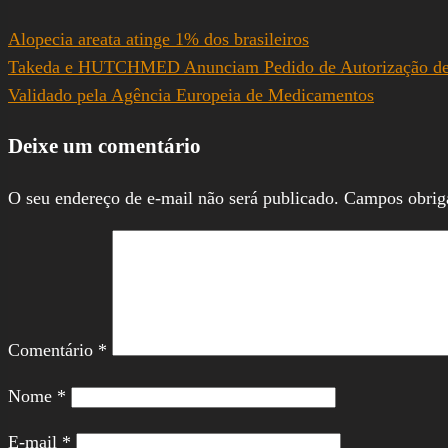
Share
Alopecia areata atinge 1% dos brasileiros
Takeda e HUTCHMED Anunciam Pedido de Autorização de Com
Validado pela Agência Europeia de Medicamentos
Deixe um comentário
O seu endereço de e-mail não será publicado.
Campos obrig
Comentário
*
Nome
*
E-mail
*