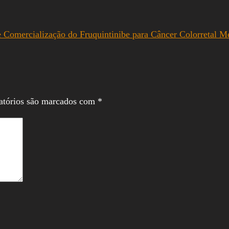
ercialização do Fruquintinibe para Câncer Colorretal Met
atórios são marcados com
*