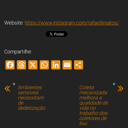
Website:
https://www.instagram.com/rafaellimatos/
Compartilhe:
F
T
X
W
Li
E
S
a
hr
h
nk
m
h
ce
e
at
e
ai
ar
Ambientes
Coleta
b
a
s
dI
l
e
sensíveis
mecanizada
necessitam
melhora a
o
d
A
n
de
qualidade de
dedetização
vida no
ok
s
p
trabalho dos
p
coletores de
lixo