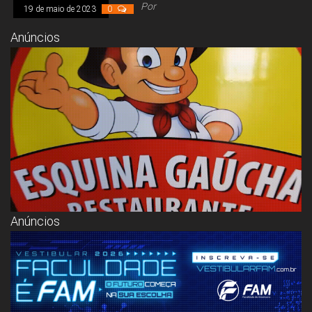
Congresso, Câmara
Por
19 de maio de 2023
0
dos Deputados,
Assembleia
Anúncios
Legislativa,
Senado, São Paulo,
Rio de Janeiro,
Brasília, Nordeste,
Norte, Centro-
Oeste, Sul, Sudeste,
Gastronomia,
Vinhos, Bebidas,
Cervejas, Comida,
Receitas, Chef, RH,
Emprego,
Empreendedorismo,
Negócios,
Oportunidades,
Anúncios