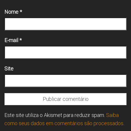
Nome
*
E-mail
*
Site
Este site utiliza o Akismet para reduzir spam.
Saiba
como seus dados em comentários são processados
.