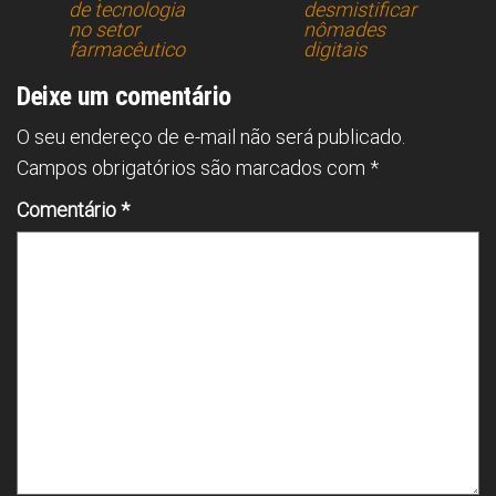
de tecnologia
desmistificar
o
d
A
n
no setor
nômades
farmacêutico
digitais
ok
s
p
p
Deixe um comentário
O seu endereço de e-mail não será publicado.
Campos obrigatórios são marcados com
*
Comentário
*