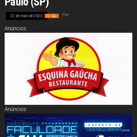
Paulo (SP)
Congresso, Câmara
dos Deputados,
Assembleia
Por
22 de maio de 2023
0
Legislativa,
Senado, São Paulo,
Anúncios
Rio de Janeiro,
Brasília, Nordeste,
Norte, Centro-
Oeste, Sul, Sudeste,
Gastronomia,
Vinhos, Bebidas,
Cervejas, Comida,
Receitas, Chef, RH,
Emprego,
Empreendedorismo,
Negócios,
Oportunidades,
Anúncios