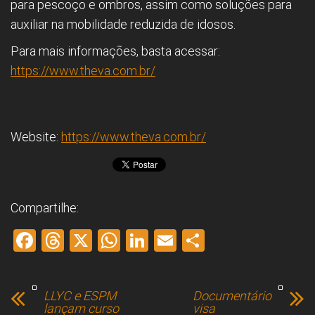
para pescoço e ombros, assim como soluções para
auxiliar na mobilidade reduzida de idosos.
Para mais informações, basta acessar:
https://www.theva.com.br/
Website:
https://www.theva.com.br/
Compartilhe:
F
T
X
W
Li
E
S
a
hr
h
nk
m
h
ce
e
at
e
ai
ar
LLYC e ESPM
Documentário
b
a
s
dI
l
e
lançam curso
visa