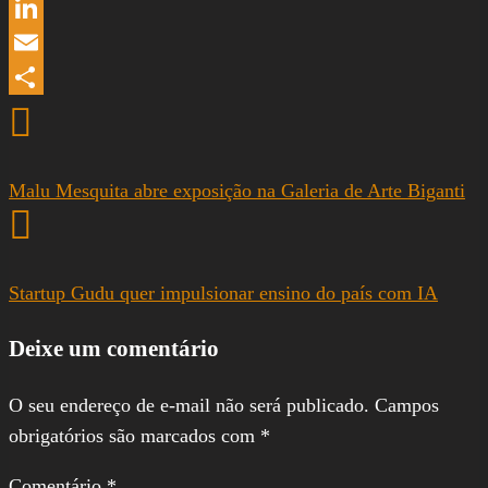
WhatsApp
LinkedIn
Email
Share
Malu Mesquita abre exposição na Galeria de Arte Biganti
Startup Gudu quer impulsionar ensino do país com IA
Deixe um comentário
O seu endereço de e-mail não será publicado.
Campos
obrigatórios são marcados com
*
Comentário
*