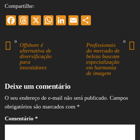
Compartilhe:
Fa
T
X
W
Li
E
S
ce
hr
ha
nk
m
ha
bo
ea
ts
ed
ail
re
Offshore é
Profissionais
ok
ds
A
In
alternativa de
do mercado de
diversificação
beleza buscam
pp
para
especialização
investidores
em harmonia
de imagem
Deixe um comentário
O seu endereço de e-mail não será publicado.
Campos
obrigatórios são marcados com
*
Comentário
*