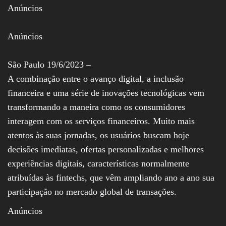
Anúncios
Assembleia
Legislativa,
Senado, São Paulo,
Rio de Janeiro,
Anúncios
Brasília, Nordeste,
Norte, Centro-
Oeste, Sul, Sudeste,
São Paulo 19/6/2023 –
Gastronomia,
A combinação entre o avanço digital, a inclusão
Vinhos, Bebidas,
Cervejas, Comida,
financeira e uma série de inovações tecnológicas vem
Receitas, Chef, RH,
transformando a maneira como os consumidores
Emprego,
Empreendedorismo,
interagem com os serviços financeiros. Muito mais
Negócios,
atentos às suas jornadas, os usuários buscam hoje
Oportunidades,
decisões imediatas, ofertas personalizadas e melhores
experiências digitais, características normalmente
atribuídas às fintechs, que vêm ampliando ano a ano sua
participação no mercado global de transações.
Anúncios