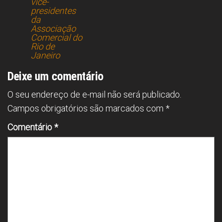
vice-
presidentes
da
Associação
Comercial do
Rio de
Janeiro
Deixe um comentário
O seu endereço de e-mail não será publicado.
Campos obrigatórios são marcados com
*
Comentário
*