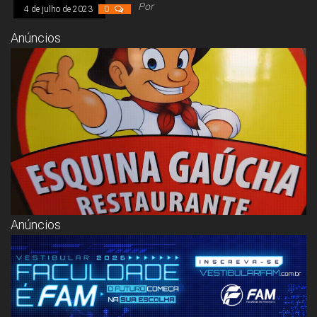
Congresso, Câmara
Por
4 de julho de 2023
0
dos Deputados,
Assembleia
Anúncios
Legislativa,
Senado, São Paulo,
Rio de Janeiro,
Brasília, Nordeste,
Norte, Centro-
Oeste, Sul, Sudeste,
Gastronomia,
Vinhos, Bebidas,
Cervejas, Comida,
Receitas, Chef, RH,
Emprego,
Empreendedorismo,
Negócios,
Oportunidades,
Anúncios