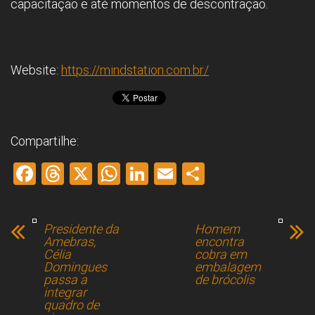
capacitação e até momentos de descontração.
Website:
https://mindstation.com.br/
Compartilhe:
F
T
X
W
Li
E
S
a
hr
h
nk
m
h
ce
e
at
e
ai
ar
Presidente da
Homem
b
a
s
dI
l
e
Amebras,
encontra
Célia
cobra em
o
d
A
n
Domingues
embalagem
passa a
de brócolis
ok
s
p
integrar
p
quadro de