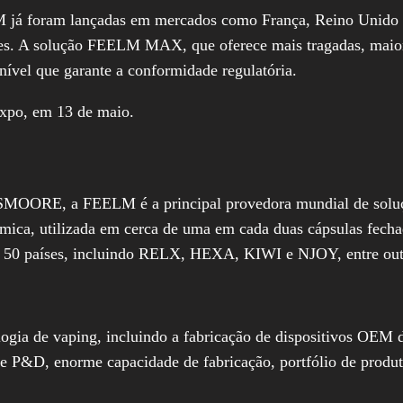
M já foram lançadas em mercados como França, Reino Unido e
tes. A solução FEELM MAX, que oferece mais tragadas, maior
onível que garante a conformidade regulatória.
po, em 13 de maio.
MOORE, a FEELM é a principal provedora mundial de soluçõ
âmica, utilizada em cerca de uma em cada duas cápsulas fech
 50 países, incluindo RELX, HEXA, KIWI e NJOY, entre out
gia de vaping, incluindo a fabricação de dispositivos OEM 
e P&D, enorme capacidade de fabricação, portfólio de produ