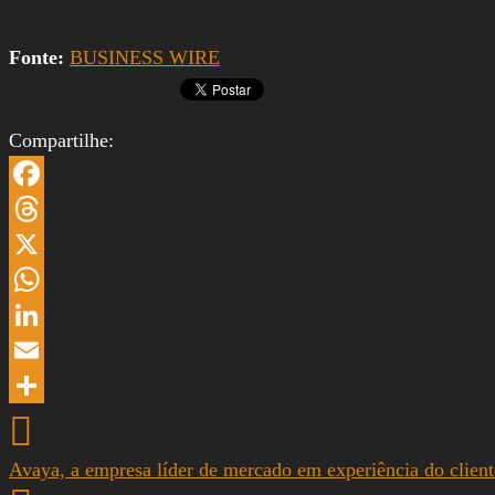
Fonte:
BUSINESS WIRE
Compartilhe:
Facebook
Threads
X
WhatsApp
LinkedIn
Email
Share
Avaya, a empresa líder de mercado em experiência do client