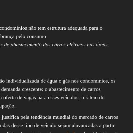
Assembleia
Legislativa,
Senado, São Paulo,
Rio de Janeiro,
Brasília, Nordeste,
condomínios não tem estrutura adequada para o
Norte, Centro-
cobrança pelo consumo
Oeste, Sul, Sudeste,
Gastronomia,
s de abastecimento dos carros elétricos nas áreas
Vinhos, Bebidas,
Cervejas, Comida,
Receitas, Chef, RH,
Emprego,
Empreendedorismo,
Negócios,
Oportunidades,
ção individualizada de água e gás nos condomínios, os
 demanda crescente: o abastecimento de carros
 oferta de vagas para esses veículos, o rateio do
upação.
e justifica pela tendência mundial do mercado de carros
endas desse tipo de veículo sejam alavancadas a partir