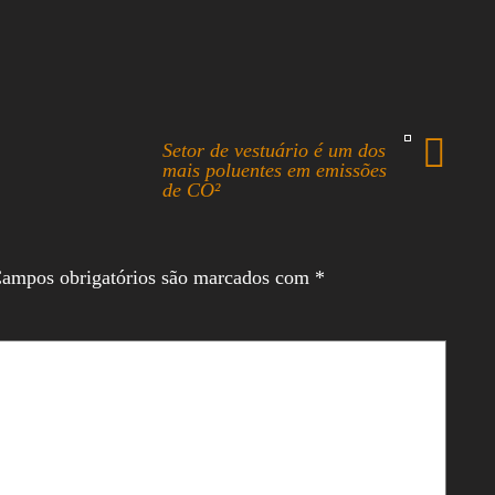
Setor de vestuário é um dos
mais poluentes em emissões
de CO²
ampos obrigatórios são marcados com
*