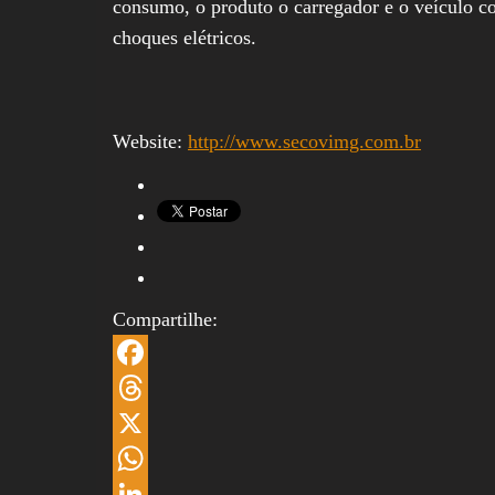
consumo, o produto o carregador e o veículo cont
choques elétricos.
Website:
http://www.secovimg.com.br
Compartilhe:
F
a
T
c
h
X
e
r
W