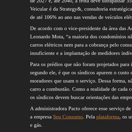
de 2027 e, até 2040, a frota deve ultrapassar 
Veicular é da Strategy&, consultoria estratégi
de até 106% ao ano nas vendas de veículos elét
De acordo com o vice-presidente da área das 
Leonardo Mota, “a maioria dos condomínios nã
carros elétricos nem para a cobrança pelo con
insuficiente e a implantação de medidores ind
Para os prédios que não foram projetados para in
segundo ele, é que os síndicos apurem o cust
moradores que usam o serviço. Dessa forma, n
carro a combustão. Como a realidade de cada 
os síndicos devem buscar orientações das empr
A administradora Pacto oferece esse serviço d
a empresa
Seu Consumo
. Pela
plataforma
, os 
e gás.