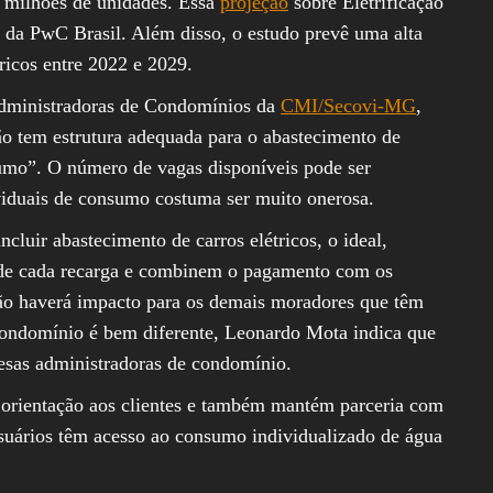
35 milhões de unidades. Essa
projeção
sobre Eletrificação
ca da PwC Brasil. Além disso, o estudo prevê uma alta
ricos entre 2022 e 2029.
Administradoras de Condomínios da
CMI/Secovi-MG
,
o tem estrutura adequada para o abastecimento de
sumo”. O número de vagas disponíveis pode ser
ividuais de consumo costuma ser muito onerosa.
cluir abastecimento de carros elétricos, o ideal,
o de cada recarga e combinem o pagamento com os
ão haverá impacto para os demais moradores que têm
condomínio é bem diferente, Leonardo Mota indica que
esas administradoras de condomínio.
e orientação aos clientes e também mantém parceria com
usuários têm acesso ao consumo individualizado de água