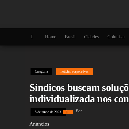
Skip
to
the
content
Home
Brasil
Cidades
Colunista
Categoria
noticias-corporativas
Síndicos buscam soluçõ
individualizada nos co
Por
5 de junho de 2023
0
Anúncios