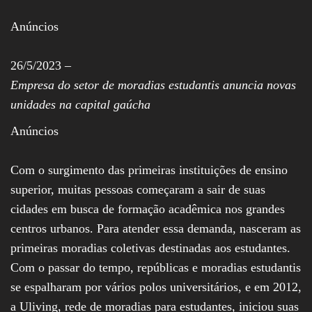
Assembleia
Legislativa,
Anúncios
Senado, São Paulo,
Rio de Janeiro,
Brasília, Nordeste,
26/5/2023 –
Norte, Centro-
Empresa do setor de moradias estudantis anuncia novas
Oeste, Sul, Sudeste,
Gastronomia,
unidades na capital gaúcha
Vinhos, Bebidas,
Cervejas, Comida,
Anúncios
Receitas, Chef, RH,
Emprego,
Empreendedorismo,
Com o surgimento das primeiras instituições de ensino
Negócios,
Oportunidades,
superior, muitas pessoas começaram a sair de suas
cidades em busca de formação acadêmica nos grandes
centros urbanos. Para atender essa demanda, nasceram as
primeiras moradias coletivas destinadas aos estudantes.
Com o passar do tempo, repúblicas e moradias estudantis
se espalharam por vários polos universitários, e em 2012,
a Uliving, rede de moradias para estudantes, iniciou suas