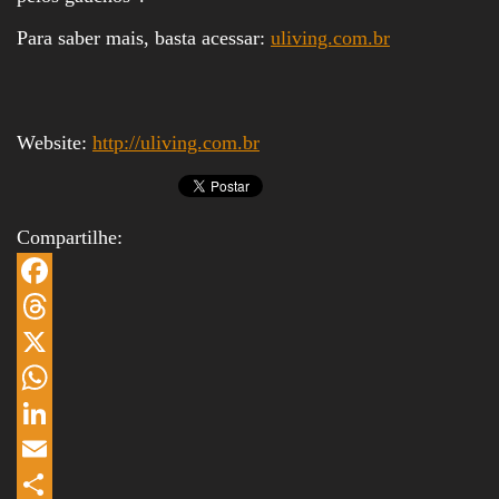
Para saber mais, basta acessar:
uliving.com.br
Website:
http://uliving.com.br
Compartilhe:
F
a
T
c
h
X
e
r
W
b
e
h
L
o
a
a
i
E