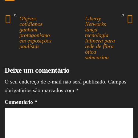
o
d
t
n
m
S
k
s
s
k
a
h
Objetos
Liberty
cotidianos
Networks
A
e
i
a
ganham
lança
protagonismo
tecnologia
p
d
l
r
em exposições
Infinera para
p
I
e
paulistas
rede de fibra
ótica
n
submarina
Deixe um comentário
O seu endereço de e-mail não será publicado.
Campos
obrigatórios são marcados com
*
Comentário
*