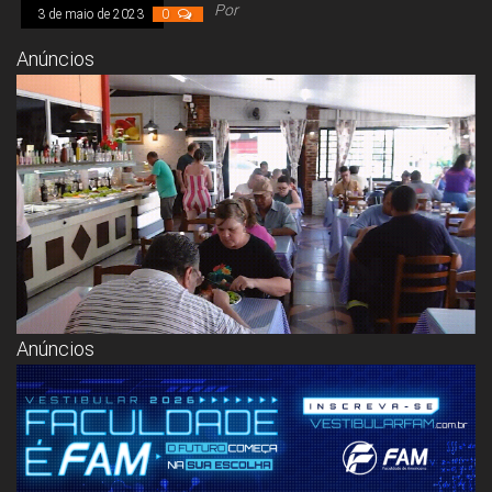
Congresso, Câmara
Por
3 de maio de 2023
0
dos Deputados,
Assembleia
Anúncios
Legislativa,
Senado, São Paulo,
Rio de Janeiro,
Brasília, Nordeste,
Norte, Centro-
Oeste, Sul, Sudeste,
Gastronomia,
Vinhos, Bebidas,
Cervejas, Comida,
Receitas, Chef, RH,
Emprego,
Empreendedorismo,
Negócios,
Oportunidades,
Anúncios