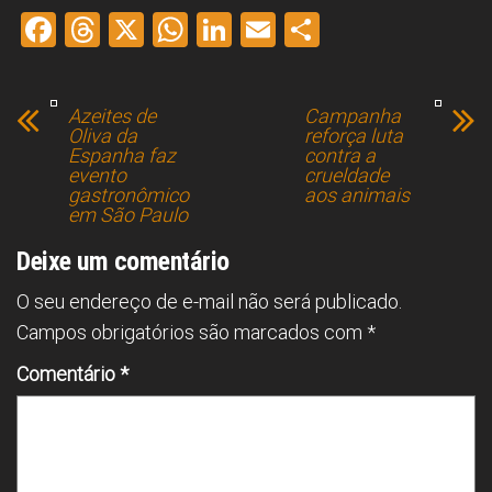
F
T
X
W
Li
E
S
a
hr
h
nk
m
h
ce
e
at
e
ai
ar
Azeites de
Campanha
b
a
s
dI
l
e
Oliva da
reforça luta
Espanha faz
contra a
o
d
A
n
evento
crueldade
gastronômico
aos animais
ok
s
p
em São Paulo
p
Deixe um comentário
O seu endereço de e-mail não será publicado.
Campos obrigatórios são marcados com
*
Comentário
*