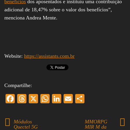
benefícios
dos aposentados e instituiu uma contribuição
adicional de 18,47% sobre o valor dos benefícios”,
menciona Andrea Mente.
Website:
https://assistants.com.br
Compartilhe:
Fa
T
X
W
Li
E
S
ce
hr
ha
nk
m
ha
bo
ea
ts
ed
ail
re
Módulos
MMORPG
ok
ds
A
In
Quectel 5G
MIR M da