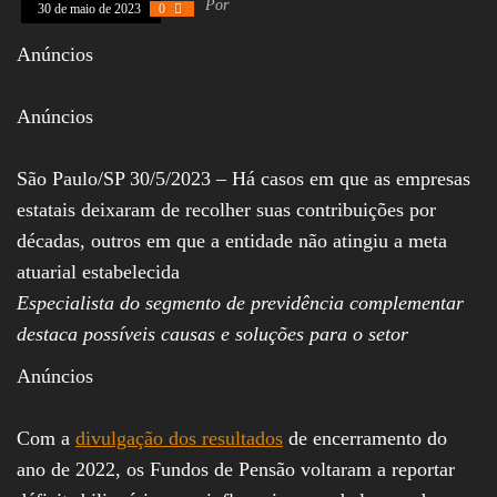
Por
30 de maio de 2023
0
Assembleia
Legislativa,
Anúncios
Senado, São Paulo,
Rio de Janeiro,
Brasília, Nordeste,
Anúncios
Norte, Centro-
Oeste, Sul, Sudeste,
Gastronomia,
Vinhos, Bebidas,
São Paulo/SP 30/5/2023 – Há casos em que as empresas
Cervejas, Comida,
estatais deixaram de recolher suas contribuições por
Receitas, Chef, RH,
Emprego,
décadas, outros em que a entidade não atingiu a meta
Empreendedorismo,
atuarial estabelecida
Negócios,
Oportunidades,
Especialista do segmento de previdência complementar
destaca possíveis causas e soluções para o setor
Anúncios
Com a
divulgação dos resultados
de encerramento do
ano de 2022, os Fundos de Pensão voltaram a reportar