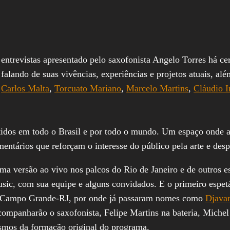
trevistas apresentado pelo saxofonista Angelo Torres há ce
falando de suas vivências, experiências e projetos atuais, a
,
Carlos Malta
,
Torcuato Mariano
,
Marcelo Martins
,
Cláudio I
idos em todo o Brasil e por todo o mundo. Um espaço onde a m
mentários que reforçam o interesse do público pela arte e des
 uma versão ao vivo nos palcos do Rio de Janeiro e de outros
ic, com sua equipe e alguns convidados. E o primeiro espetá
Campo Grande-RJ, por onde já passaram nomes como
Djava
companharão o saxofonista, Felipe Martins na bateria, Michel
esmos da formação original do programa.