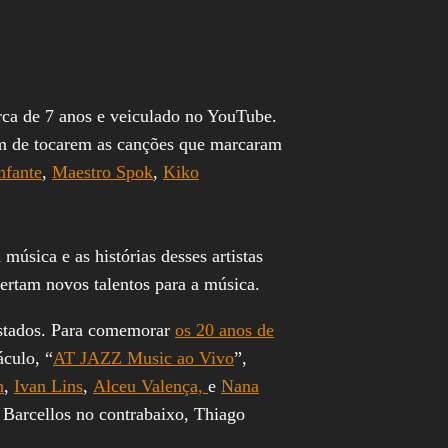
rca de 7 anos e veiculado no YouTube.
lém de tocarem as canções que marcaram
nfante
,
Maestro Spok
,
Kiko
úsica e as histórias desses artistas
pertam novos talentos para a música.
 estados. Para comemorar
os 20 anos de
culo, “
AT JAZZ Music ao Vivo
”,
n
,
Ivan Lins
,
Alceu Valença,
e
Nana
 Barcellos no contrabaixo, Thiago