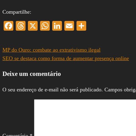
Compartilhe:
Facebook
Threads
X
WhatsApp
LinkedIn
Email
Share
MP do Ouro: combate ao extrativismo ilegal
SEO se destaca como forma de aumentar presença online
Deixe um comentário
O seu endereço de e-mail não será publicado.
Campos obrig
Comentário
*