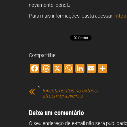
novamente, conclui.
Para mais informações, basta acessar:
https
Compartilhe:
F
T
X
W
Li
E
S
a
hr
h
nk
m
h
ce
e
at
e
ai
ar
Investimentos no exterior
b
a
s
dI
l
e
atraem brasileiros
o
d
A
n
ok
s
p
Deixe um comentário
p
O seu endereço de e-mail não será publicado