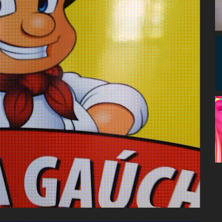
Congresso, Câmara
dos Deputados,
Assembleia
Legislativa,
Senado, São Paulo,
Rio de Janeiro,
Brasília, Nordeste,
Norte, Centro-
Oeste, Sul, Sudeste,
Gastronomia,
Vinhos, Bebidas,
Cervejas, Comida,
Receitas, Chef, RH,
Emprego,
Empreendedorismo,
Negócios,
Oportunidades,