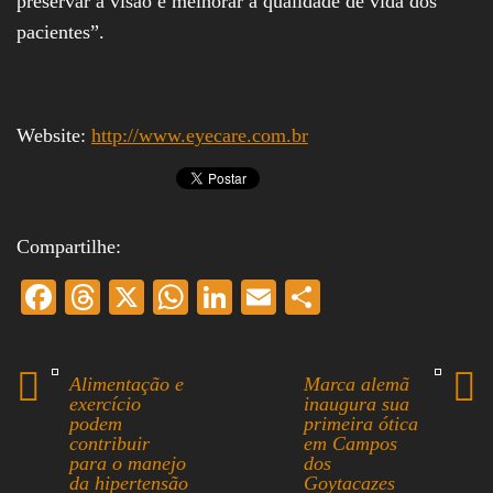
preservar a visão e melhorar a qualidade de vida dos
pacientes”.
Website:
http://www.eyecare.com.br
Compartilhe:
Fa
T
X
W
Li
E
S
ce
hr
ha
nk
m
ha
bo
ea
ts
ed
ail
re
Alimentação e
Marca alemã
ok
ds
A
In
exercício
inaugura sua
podem
primeira ótica
pp
contribuir
em Campos
para o manejo
dos
da hipertensão
Goytacazes