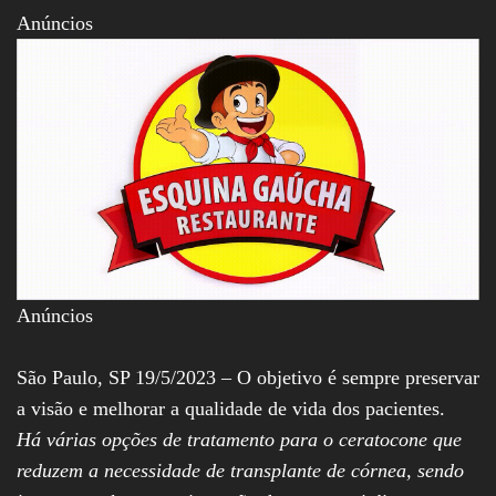
Assembleia
Anúncios
Legislativa,
Senado, São Paulo,
Rio de Janeiro,
Brasília, Nordeste,
Norte, Centro-
Oeste, Sul, Sudeste,
Gastronomia,
Vinhos, Bebidas,
Cervejas, Comida,
Receitas, Chef, RH,
Emprego,
Empreendedorismo,
Negócios,
Oportunidades,
Anúncios
São Paulo, SP 19/5/2023 – O objetivo é sempre preservar
a visão e melhorar a qualidade de vida dos pacientes.
Há várias opções de tratamento para o ceratocone que
reduzem a necessidade de transplante de córnea, sendo