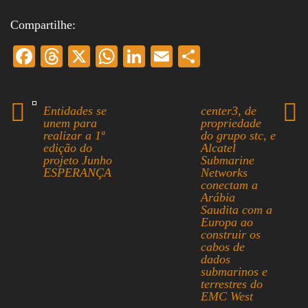
Compartilhe:
Fa
T
X
W
Li
E
S
ce
hr
ha
nk
m
ha
bo
ea
ts
ed
ail
re
Entidades se
center3, de
ok
ds
A
In
unem para
propriedade
realizar a 1ª
do grupo stc, e
pp
edição do
Alcatel
projeto Junho
Submarine
ESPERANÇA
Networks
conectam a
Arábia
Saudita com a
Europa ao
construir os
cabos de
dados
submarinos e
terrestres do
EMC West