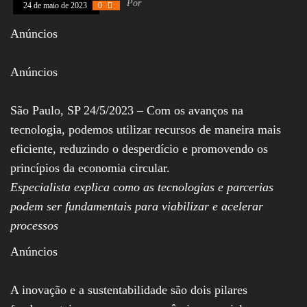
Por
24 de maio de 2023
0
Assembleia
Legislativa,
Anúncios
Senado, São Paulo,
Rio de Janeiro,
Brasília, Nordeste,
Anúncios
Norte, Centro-
Oeste, Sul, Sudeste,
Gastronomia,
Vinhos, Bebidas,
São Paulo, SP 24/5/2023 – Com os avanços na
Cervejas, Comida,
tecnologia, podemos utilizar recursos de maneira mais
Receitas, Chef, RH,
Emprego,
eficiente, reduzindo o desperdício e promovendo os
Empreendedorismo,
princípios da economia circular.
Negócios,
Oportunidades,
Especialista explica como as tecnologias e parcerias
podem ser fundamentais para viabilizar e acelerar
processos
Anúncios
A inovação e a sustentabilidade são dois pilares