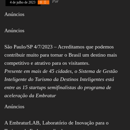
Por
4 de julho de 2023
0
Assembleia
Legislativa,
Anúncios
Senado, São Paulo,
Rio de Janeiro,
Brasília, Nordeste,
Anúncios
Norte, Centro-
Oeste, Sul, Sudeste,
Gastronomia,
Vinhos, Bebidas,
São Paulo/SP 4/7/2023 – Acreditamos que podemos
Cervejas, Comida,
contribuir muito para tornar o Brasil um destino mais
Receitas, Chef, RH,
Emprego,
competitivo e atrativo para os visitantes.
Empreendedorismo,
Presente em mais de 45 cidades, o Sistema de Gestão
Negócios,
Oportunidades,
Inteligente do Turismo da Destinos Inteligentes está
entre as 15 startups semifinalistas do programa de
aceleração da Embratur
Anúncios
A EmbraturLAB, Laboratório de Inovação para o