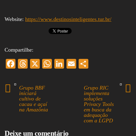
Website:
https://www.destinosinteligentes.tur.br/
Compartilhe:
Fa
T
X
W
Li
E
S
ce
hr
ha
nk
m
ha
bo
ea
ts
ed
ail
re
Grupo BBF
Grupo RIC
ok
ds
A
In
iniciará
implementa
cultivo de
soluções
pp
cacau e açaí
Privacy Tools
na Amazônia
em busca da
adequação
com a LGPD
Deixe um comentário