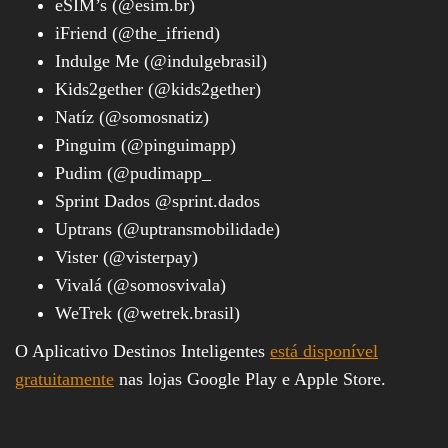
eSIM’s (@esim.br)
iFriend (@the_ifriend)
Indulge Me (@indulgebrasil)
Kids2gether (@kids2gether)
Natíz (@somosnatiz)
Pinguim (@pinguimapp)
Pudim (@pudimapp_
Sprint Dados @sprint.dados
Uptrans (@uptransmobilidade)
Vister (@visterpay)
Vivalá (@somosvivala)
WeTrek (@wetrek.brasil)
O Aplicativo Destinos Inteligentes
está disponível
gratuitamente
nas lojas Google Play e Apple Store.